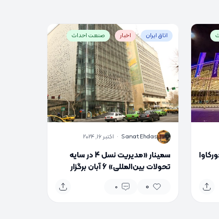
ث
اتاق ایران
اخبار
صنعت احداث
S
Sanat Ehdas
·
اکتبر 16, 2024
رکاوا
سمینار «مدیریت نسل 4 در سایه
تحولات بین‌المللی» 6 آبان برگزار
می‌شود
0
0