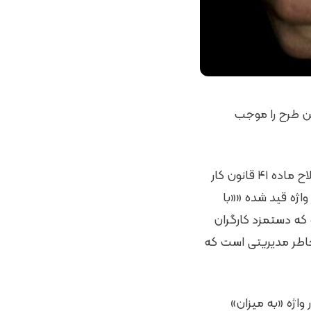
ی مجلس برای اصلاح ماده ۴۱ قانون کار، این طرح را موجب
ناصر چمنی در گفت‌وگو با ایسنا اظهار کرد: یکی از کارهای خوبی که مجلس در بحث اصلاح ماده ۴۱ قانون کار
ژه قید شده ««با
 شده که دستمزد کارگران
 خاطر مدیریتی است که
 رفع ابهام از واژه «با توجه» در ماده ۴۱ قانون کار واژه «به میزان»