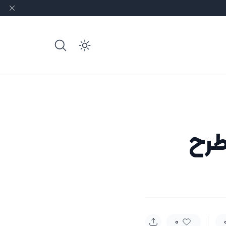
e dark mode
طرح
0