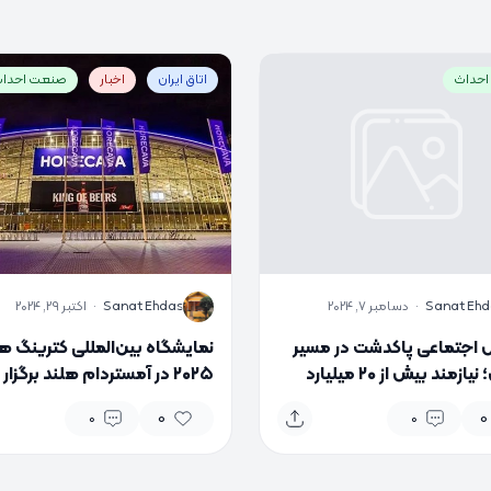
حداث
اتاق ایران
اخبار
صنعت احدا
S
Sanat Ehd
·
دسامبر 7, 2024
Sanat Ehdas
·
اکتبر 29, 2024
س اجتماعی پاکدشت در مسیر
نمایشگاه بین‌المللی کترینگ هو
تکمیل؛ نیازمند بیش از ۲۰ میلیارد
۲۰۲۵ در آمستردام هلند برگزار
عتبار
می‌شود
0
0
0
0