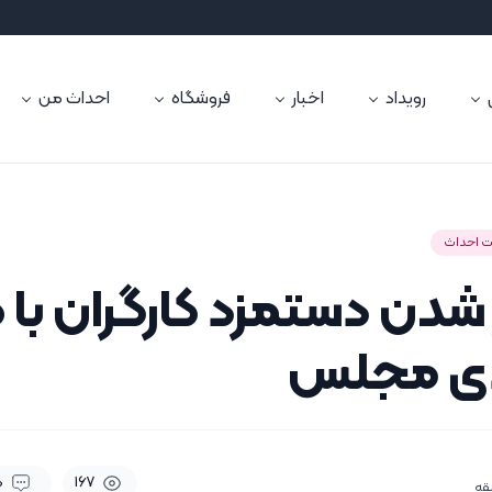
رویداد
اخبار
فروشگاه
احداث من
 احداث
 شدن دستمزد کارگران با 
ی مجلس
0
167
قه