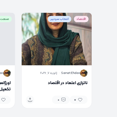
اقتصاد
انتخاب سردبیر
صنعت ا
S
S
Sanat Ehdas
·
ژانویه 7, 2026
as
ناترازی اعتماد در اقتصاد
اورژان
تومان ا
0
0