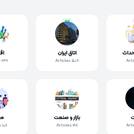
#3
داث
اتاق ایران
اق
s
249
Articles
509
Arti
ت
بازار و صنعت
مج
s
108
Articles
148
Arti