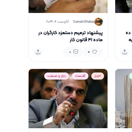
S
Sanat Ehdas
·
آگوست 4, 2024
ده
پیشنهاد ترمیم دستمزد کارگران در
ه
ماده ۴۱ قانون کار
سب
0
0
اخبار
اقتصاد
بازار و صنعت