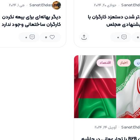
S
Sanat Ehd
·
جولای 20, 2024
Sanat Ehdas
·
می 1, 2024
تر شدن دستمزد کارگران با
دیگر بهانه‌ای برای بیمه نکردن
یشنهادی مجلس
کارگران ساختمانی وجود ندارد
0
0
0
0
ان
اخبار
اقتصاد
Sanat Ehd
·
آوریل 24, 2024
جلسات B2B با تجار عمانی در حاشیه