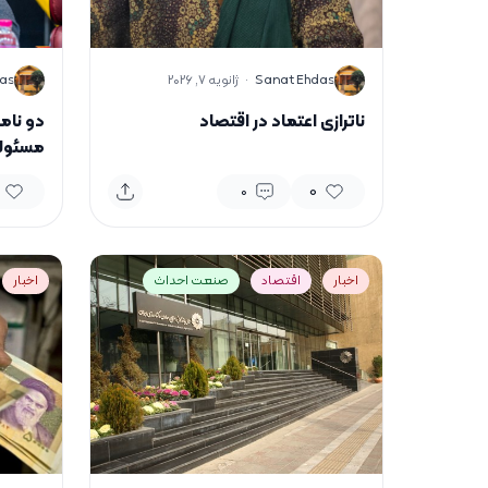
S
S
Sanat Ehdas
·
ژانویه 7, 2026
as
ناترازی اعتماد در اقتصاد
دو نامه
مسئولا
0
0
اخبار
اقتصاد
صنعت احداث
اخبار