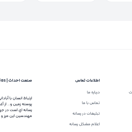
اطلاعات تماس
صنعت احداث | Sanat Ehdas
ث
درباره ما
ارتباط انسان با آبادا
تماس با ما
پوسته زمين و... از 
رسانه اي است در جه
تبلیغات در رسانه
مهندسين اين مرز و 
اعلام مشکل رسانه