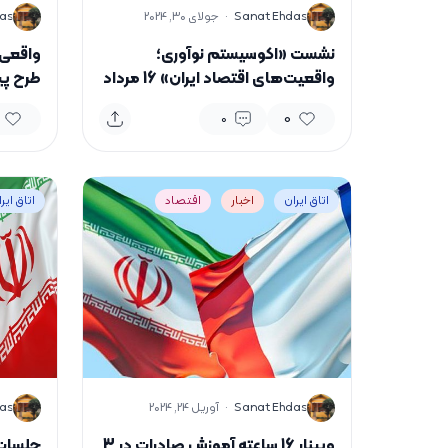
S
S
Sanat Ehdas
·
جولای 30, 2024
as
نشست «اکوسیستم نوآوری؛
واقعی‌
واقعیت‌های اقتصاد ایران» 16 مرداد
طرح پ
برگزار می‌شود
0
0
اتاق ایران
اخبار
اقتصاد
اتاق ایر
S
S
Sanat Ehdas
·
آوریل 24, 2024
as
وبینار 16 ساعته آموزش صادرات در 3