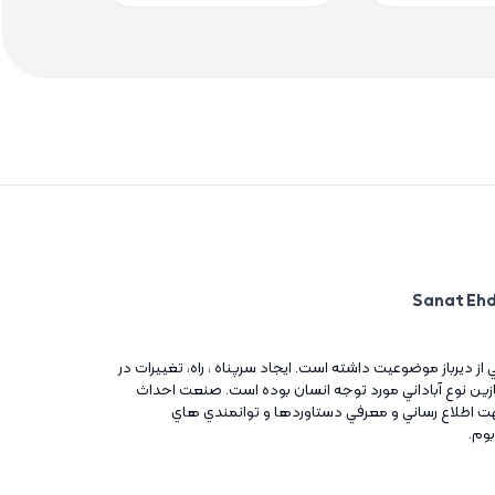
ني از ديرباز موضوعيت داشته است. ايجاد سرپناه ، راه، تغييرات در
آغازين نوع آباداني مورد توجه انسان بوده است. صنعت احداث
ت اطلاع رساني و معرفي دستاوردها و توانمندي هاي
بوم.