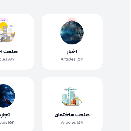
#2
#1
اخبار
صنعت اح
cles
887
Articles
1514
صنعت ساختمان
تجار
cles
152
Articles
159