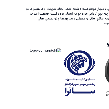
ني از ديرباز موضوعيت داشته است. ايجاد سرپناه ، راه، تغييرات در
آغازين نوع آباداني مورد توجه انسان بوده است. صنعت احداث
ت اطلاع رساني و معرفي دستاوردها و توانمندي هاي
بوم.
Twitt
Ins
Tw