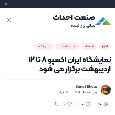
صنعت احداث
ode
بنیانی برای آینده
اخبار
اقتصاد
صنعت احداث
نمایشگاه
نمایشگاه ایران‌ اکسپو 8 تا 12
اردیبهشت برگزار می شود
Sanat Ehdas
اردیبهشت 5, 1403
·
< 1
دقیقه
0
0
190