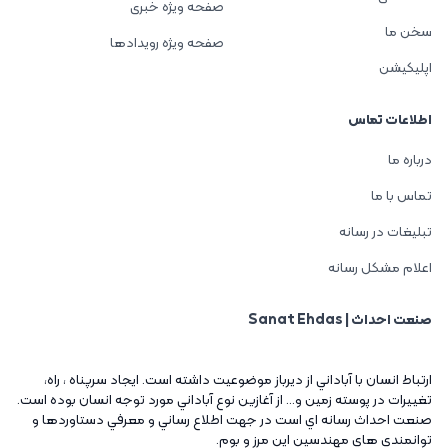
صفحه ویژه خبری
سخن ما
صفحه ویژه رویدادها
اپلیکیشن
اطلاعات تماس
درباره ما
تماس با ما
تبلیغات در رسانه
اعلام مشکل رسانه
صنعت احداث | Sanat Ehdas
ارتباط انسان با آباداني از ديرباز موضوعيت داشته است. ايجاد سرپناه ، راه،
تغييرات در پوسته زمين و... از آغازين نوع آباداني مورد توجه انسان بوده است.
صنعت احداث رسانه اي است در جهت اطلاع رساني و معرفي دستاوردها و
توانمندي هاي مهندسين اين مرز و بوم.