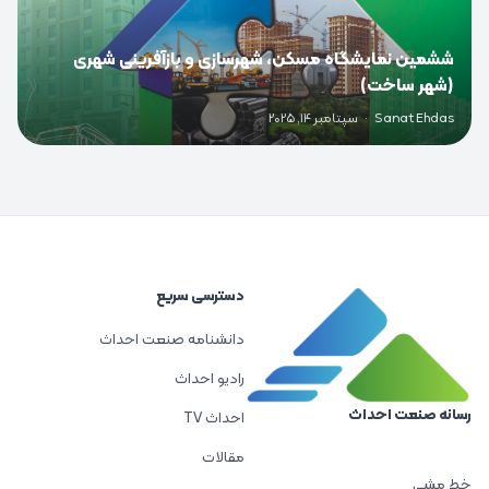
ششمین نمایشگاه مسکن، شهرسازی و بازآفرینی شهری
(شهر ساخت)
Sanat Ehdas
·
سپتامبر 14, 2025
دسترسی سریع
دانشنامه صنعت احداث
رادیو احداث
رسانه صنعت احداث
احداث TV
مقالات
خط مشی