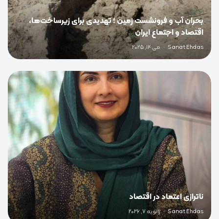
بحران آب و فرونشست زمین ؛ تهدیدی برای زیرساخت‌ها،
اقتصاد و اجتماع ایران
Sanat Ehdas
·
می 14, 2025
0
ناترازی اعتماد در اقتصاد
Sanat Ehdas
·
ژانویه 7, 2026