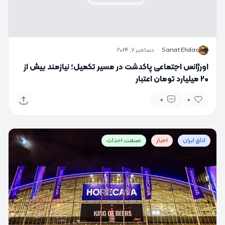
S
Sanat Ehdas
·
دسامبر 7, 2024
اورژانس اجتماعی پاکدشت در مسیر تکمیل؛ نیازمند بیش از
۲۰ میلیارد تومان اعتبار
0
0
اتاق ایران
اخبار
صنعت احداث