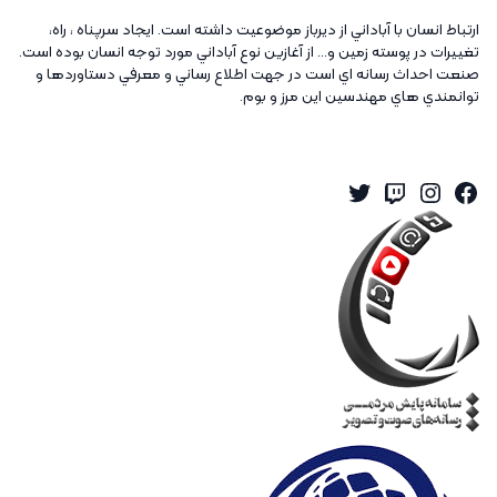
ارتباط انسان با آباداني از ديرباز موضوعيت داشته است. ايجاد سرپناه ، راه،
تغييرات در پوسته زمين و... از آغازين نوع آباداني مورد توجه انسان بوده است.
صنعت احداث رسانه اي است در جهت اطلاع رساني و معرفي دستاوردها و
توانمندي هاي مهندسين اين مرز و بوم.
Twitter
Instagram
Twitch
Facebook