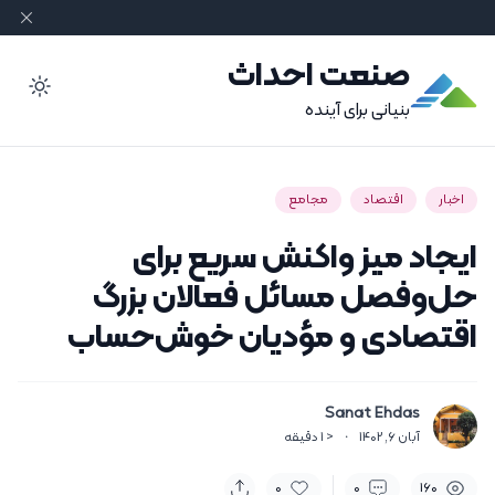
صنعت احداث
ode
بنیانی برای آینده
اخبار
اقتصاد
مجامع
ایجاد میز واکنش سریع برای
حل‌وفصل مسائل فعالان بزرگ
اقتصادی و مؤدیان خوش‌حساب
Sanat Ehdas
آبان 6, 1402
·
< 1
دقیقه
0
0
160