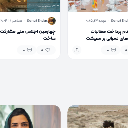
S
Sanat Ehd
·
فوریه 23, 2025
Sanat Ehdas
·
دسامبر 16, 2024
عدم پرداخت مطالبات
چهارمین اجلاس ملی مشارکت 
ای عمرانی بر معیشت
ساخت
0
0
0
0
0
0
0