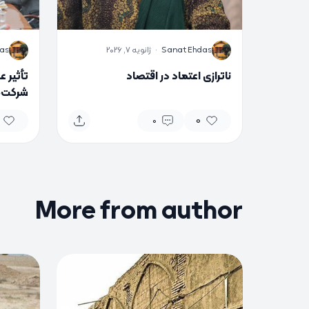
S
S
Sanat Ehdas
·
ژانویه 7, 2026
as
ناترازی اعتماد در اقتصاد
تأثیر 
شرکت‌ه
کارگران
0
0
More from author
0
0
0