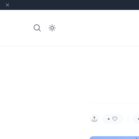
e dark mode
0