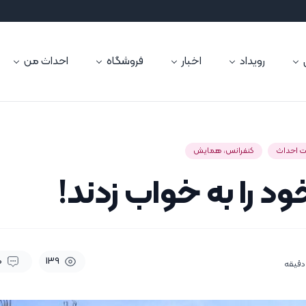
رویداد
اخبار
فروشگاه
احداث من
 احداث
کنفرانس، همایش
ود را به خواب زدند!
0
139
دقیقه