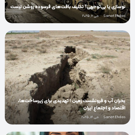
نوسازی یا بی‌توجهی؟ تکلیف بافت‌های فرسوده روشن نیست
Sanat Ehdas
·
می 6, 2025
0
بحران آب و فرونشست زمین ؛ تهدیدی برای زیرساخت‌ها،
اقتصاد و اجتماع ایران
Sanat Ehdas
·
می 14, 2025