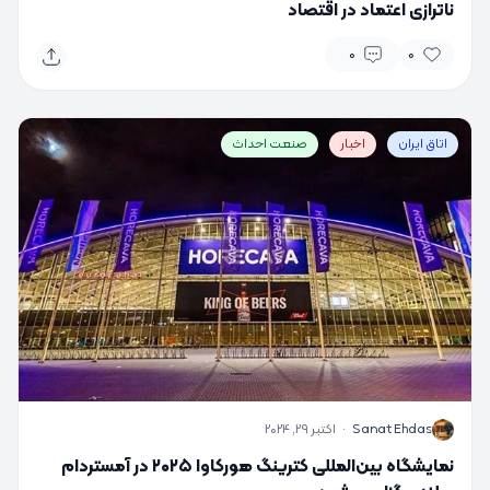
ناترازی اعتماد در اقتصاد
0
0
اتاق ایران
اخبار
صنعت احداث
S
Sanat Ehdas
·
اکتبر 29, 2024
نمایشگاه بین‌المللی کترینگ هورکاوا ۲۰۲۵ در آمستردام