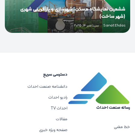
ششمین نمایشگاه مسکن، شهرسازی و بازآفرینی شهری
(شهر ساخت)
Sanat Ehdas
·
سپتامبر 14, 2025
دسترسی سریع
دانشنامه صنعت احداث
رادیو احداث
رسانه صنعت احداث
احداث TV
مقالات
خط مشی
صفحه ویژه خبری