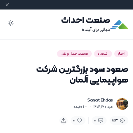
صنعت احداث
ode
بنیانی برای آینده
اخبار
اقتصاد
صنعت حمل و نقل
صعود سود بزرگترین شرکت
هواپیمایی آلمان
Sanat Ehdas
مرداد 17, 1402
·
< 1
دقیقه
0
0
153