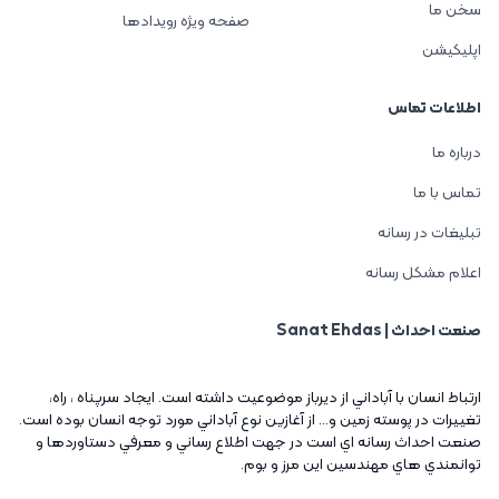
سخن ما
صفحه ویژه رویدادها
اپلیکیشن
اطلاعات تماس
درباره ما
تماس با ما
تبلیغات در رسانه
اعلام مشکل رسانه
صنعت احداث | Sanat Ehdas
ارتباط انسان با آباداني از ديرباز موضوعيت داشته است. ايجاد سرپناه ، راه،
تغييرات در پوسته زمين و... از آغازين نوع آباداني مورد توجه انسان بوده است.
صنعت احداث رسانه اي است در جهت اطلاع رساني و معرفي دستاوردها و
توانمندي هاي مهندسين اين مرز و بوم.