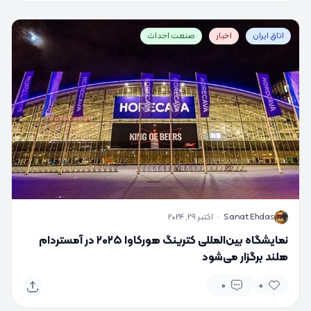
اتاق ایران
اخبار
صنعت احداث
S
Sanat Ehdas
·
اکتبر 29, 2024
نمایشگاه بین‌المللی کترینگ هورکاوا ۲۰۲۵ در آمستردام
هلند برگزار می‌شود
0
0