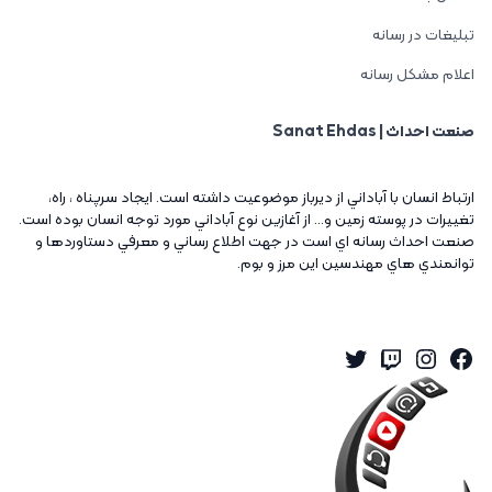
تبلیغات در رسانه
اعلام مشکل رسانه
صنعت احداث | Sanat Ehdas
ارتباط انسان با آباداني از ديرباز موضوعيت داشته است. ايجاد سرپناه ، راه،
تغييرات در پوسته زمين و... از آغازين نوع آباداني مورد توجه انسان بوده است.
صنعت احداث رسانه اي است در جهت اطلاع رساني و معرفي دستاوردها و
توانمندي هاي مهندسين اين مرز و بوم.
Twitter
Instagram
Twitch
Facebook