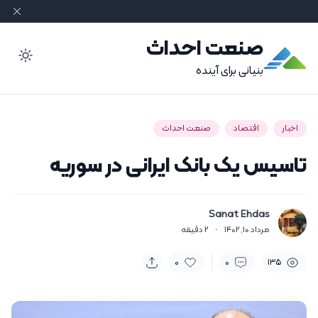
صنعت احداث
ode
بنیانی برای آینده
اخبار
اقتصاد
صنعت احداث
تاسیس یک بانک ایرانی در سوریه
Sanat Ehdas
مرداد 10, 1402
·
2
دقیقه
0
0
135