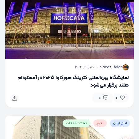
S
Sanat Ehdas
·
اکتبر 29, 2024
نمایشگاه بین‌المللی کترینگ هورکاوا ۲۰۲۵ در آمستردام
هلند برگزار می‌شود
0
0
اتاق ایران
اخبار
صنعت احداث