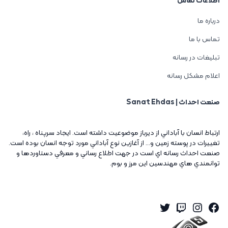
اطلاعات تماس
درباره ما
تماس با ما
تبلیغات در رسانه
اعلام مشکل رسانه
صنعت احداث | Sanat Ehdas
ارتباط انسان با آباداني از ديرباز موضوعيت داشته است. ايجاد سرپناه ، راه،
تغييرات در پوسته زمين و... از آغازين نوع آباداني مورد توجه انسان بوده است.
صنعت احداث رسانه اي است در جهت اطلاع رساني و معرفي دستاوردها و
توانمندي هاي مهندسين اين مرز و بوم.
Twitter
Instagram
Twitch
Facebook