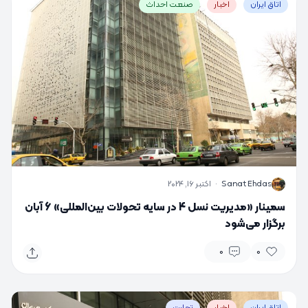
اتاق ایران
اخبار
صنعت احداث
S
Sanat Ehdas
·
اکتبر 16, 2024
سمینار «مدیریت نسل 4 در سایه تحولات بین‌المللی» 6 آبان
برگزار می‌شود
0
0
اتاق ایران
اخبار
تجارت