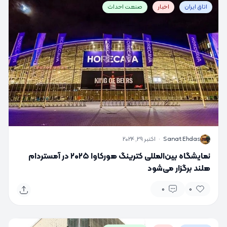
اتاق ایران
اخبار
صنعت احداث
S
Sanat Ehdas
·
اکتبر 29, 2024
نمایشگاه بین‌المللی کترینگ هورکاوا ۲۰۲۵ در آمستردام
هلند برگزار می‌شود
0
0