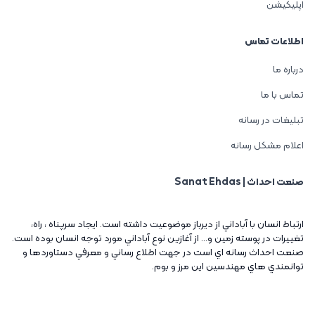
اپلیکیشن
اطلاعات تماس
درباره ما
تماس با ما
تبلیغات در رسانه
اعلام مشکل رسانه
صنعت احداث | Sanat Ehdas
ارتباط انسان با آباداني از ديرباز موضوعيت داشته است. ايجاد سرپناه ، راه،
تغييرات در پوسته زمين و... از آغازين نوع آباداني مورد توجه انسان بوده است.
صنعت احداث رسانه اي است در جهت اطلاع رساني و معرفي دستاوردها و
توانمندي هاي مهندسين اين مرز و بوم.