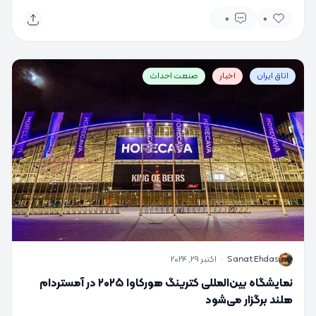
0
0
اتاق ایران
اخبار
صنعت احداث
S
Sanat Ehdas
·
اکتبر 29, 2024
نمایشگاه بین‌المللی کترینگ هورکاوا ۲۰۲۵ در آمستردام
هلند برگزار می‌شود