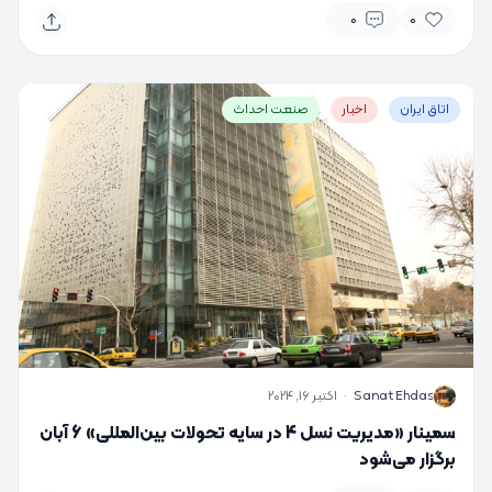
0
0
اتاق ایران
اخبار
صنعت احداث
S
Sanat Ehdas
·
اکتبر 16, 2024
سمینار «مدیریت نسل 4 در سایه تحولات بین‌المللی» 6 آبان
برگزار می‌شود