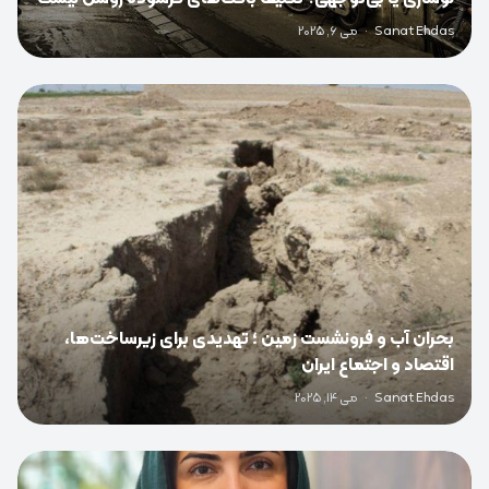
Sanat Ehdas
·
می 6, 2025
0
بحران آب و فرونشست زمین ؛ تهدیدی برای زیرساخت‌ها،
اقتصاد و اجتماع ایران
Sanat Ehdas
·
می 14, 2025
0