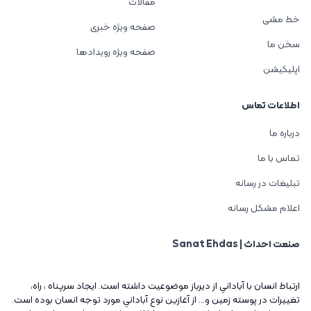
مقالات
خط مشی
صفحه ویژه خبری
سخن ما
صفحه ویژه رویدادها
اپلیکیشن
اطلاعات تماس
درباره ما
تماس با ما
تبلیغات در رسانه
اعلام مشکل رسانه
صنعت احداث | Sanat Ehdas
ارتباط انسان با آباداني از ديرباز موضوعيت داشته است. ايجاد سرپناه ، راه،
تغييرات در پوسته زمين و... از آغازين نوع آباداني مورد توجه انسان بوده است.