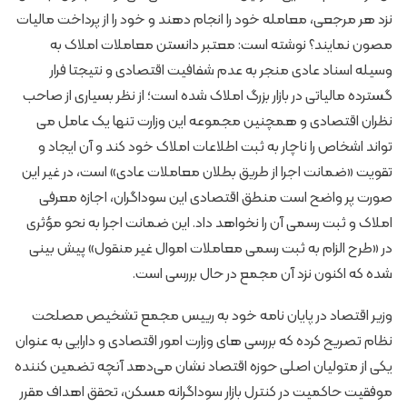
نزد هر مرجعی، معامله خود را انجام دهند و خود را از پرداخت مالیات
مصون نمایند؟ نوشته است: معتبر دانستن معاملات املاک به
وسیله اسناد عادی منجر به عدم شفافیت اقتصادی و نتیجتا فرار
گسترده مالیاتی در بازار بزرگ املاک شده است؛ از نظر بسیاری از صاحب
نظران اقتصادی و همچنین مجموعه این وزارت تنها یک عامل می
تواند اشخاص را ناچار به ثبت اطلاعات املاک خود کند و آن ایجاد و
تقویت «ضمانت اجرا از طریق بطلان معاملات عادی» است، در غیر این
صورت پر واضح است منطق اقتصادی این سوداگران، اجازه معرفی
املاک و ثبت رسمی آن را نخواهد داد. این ضمانت اجرا به نحو مؤثری
در «طرح الزام به ثبت رسمی معاملات اموال غیر منقول» پیش بینی
شده که اکنون نزد آن مجمع در حال بررسی است.
وزیر اقتصاد در پایان نامه خود به رییس مجمع تشخیص مصلحت
نظام تصریح کرده که بررسی های وزارت امور اقتصادی و دارایی به عنوان
یکی از متولیان اصلی حوزه اقتصاد نشان می‌دهد آنچه تضمین کننده
موفقیت حاکمیت در کنترل بازار سوداگرانه مسکن، تحقق اهداف مقرر