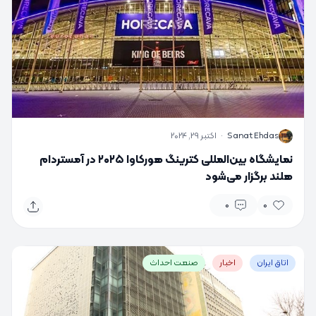
S
Sanat Ehdas
·
اکتبر 29, 2024
نمایشگاه بین‌المللی کترینگ هورکاوا ۲۰۲۵ در آمستردام
هلند برگزار می‌شود
0
0
اتاق ایران
اخبار
صنعت احداث