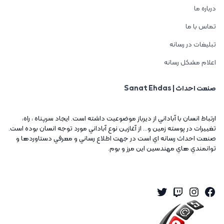
درباره ما
تماس با ما
تبلیغات در رسانه
اعلام مشکل رسانه
صنعت احداث | Sanat Ehdas
ارتباط انسان با آباداني از ديرباز موضوعيت داشته است. ايجاد سرپناه ، راه،
تغييرات در پوسته زمين و... از آغازين نوع آباداني مورد توجه انسان بوده است.
صنعت احداث رسانه اي است در جهت اطلاع رساني و معرفي دستاوردها و
توانمندي هاي مهندسين اين مرز و بوم.
Twitter
Instagram
Twitch
Facebook