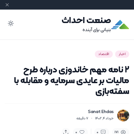
صنعت احداث
ode
بنیانی برای آینده
اخبار
اقتصاد
۲ نامه مهم خاندوزی درباره طرح
مالیات بر عایدی سرمایه و مقابله با
سفته‌بازی
Sanat Ehdas
خرداد 4, 1402
·
7
دقیقه
0
0
171