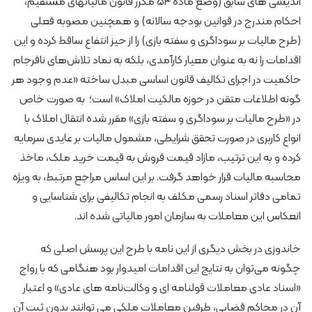
اندیشی های سابق (وضع ماده ۵۴ مکرر قانون مالیاتهای مستقیم،
احکام مندرج در قوانین بودجه سالانه) و همچنین مصوبه فعلی
(طرح مالیات بر سوداگری و سفته بازی) را از حیز انتفاع ساقط کرده و این
اقدامات را نه به عنوان معیار کارآمدی، بلکه به نماد تلاش‌های نافرجام
حاکمیت در اجرای تکالیف قانون اساسی مبدل ساخته «عدم وجود هر
گونه اطلاعات متقن در حوزه مالکیت املاک» است؛ به صورت خاص
در «طرح مالیات بر سوداگری و سفته بازی» مقرر شده انتقال املاک با
انواع کاربری در صورت تحقق شرایطی، مشمول مالیات بر عایدی سرمایه
کرده و به این ترتیب، مازاد قیمت فروش به قیمت خرید ملک، ماخذ
محاسبه مالیات قرار خواهد گرفت. بر این اساس مراجع مرتبط، به ویژه
تمامی دفاتر اسناد رسمی مکلف به انجام تکالیفی برای شناسایی و
انعکاس این معاملات به سازمان امور مالیاتی شده اند.
خاندوزی در بخش دیگری از این نامه با طرح این پرسش اصلی که
چگونه می‌توان به نتایج این اقدامات امیدوار بود هنگامی که با رواج
«اسناد عادی معاملات قولنامه ای و وکالت‌نامه های عادی» و اعتبار
آن در محاکم قضایی، طرفین معاملات ملکی می توانند بدون ثبت آن