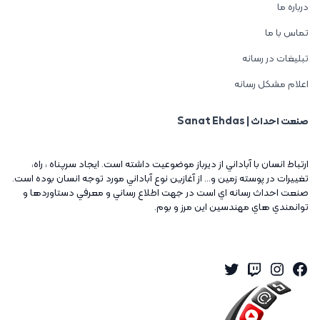
درباره ما
تماس با ما
تبلیغات در رسانه
اعلام مشکل رسانه
صنعت احداث | Sanat Ehdas
ارتباط انسان با آباداني از ديرباز موضوعيت داشته است. ايجاد سرپناه ، راه،
تغييرات در پوسته زمين و... از آغازين نوع آباداني مورد توجه انسان بوده است.
صنعت احداث رسانه اي است در جهت اطلاع رساني و معرفي دستاوردها و
توانمندي هاي مهندسين اين مرز و بوم.
Twitter
Instagram
Twitch
Facebook