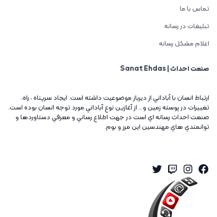
تماس با ما
تبلیغات در رسانه
اعلام مشکل رسانه
صنعت احداث | Sanat Ehdas
ارتباط انسان با آباداني از ديرباز موضوعيت داشته است. ايجاد سرپناه ، راه،
تغييرات در پوسته زمين و... از آغازين نوع آباداني مورد توجه انسان بوده است.
صنعت احداث رسانه اي است در جهت اطلاع رساني و معرفي دستاوردها و
توانمندي هاي مهندسين اين مرز و بوم.
Twitter
Instagram
Twitch
Facebook