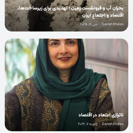
بحران آب و فرونشست زمین ؛ تهدیدی برای زیرساخت‌ها،
اقتصاد و اجتماع ایران
Sanat Ehdas
·
می 14, 2025
0
ناترازی اعتماد در اقتصاد
Sanat Ehdas
·
ژانویه 7, 2026