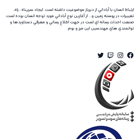
ارتباط انسان با آباداني از ديرباز موضوعيت داشته است. ايجاد سرپناه ، راه،
تغييرات در پوسته زمين و... از آغازين نوع آباداني مورد توجه انسان بوده است.
صنعت احداث رسانه اي است در جهت اطلاع رساني و معرفي دستاوردها و
توانمندي هاي مهندسين اين مرز و بوم.
Twitter
Instagram
Twitch
Facebook