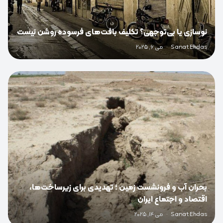
نوسازی یا بی‌توجهی؟ تکلیف بافت‌های فرسوده روشن نیست
Sanat Ehdas
·
می 6, 2025
0
بحران آب و فرونشست زمین ؛ تهدیدی برای زیرساخت‌ها،
اقتصاد و اجتماع ایران
Sanat Ehdas
·
می 14, 2025