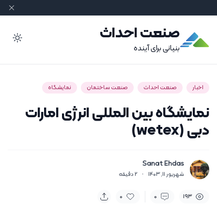
صنعت احداث
ode
بنیانی برای آینده
اخبار
صنعت احداث
صنعت ساختمان
نمایشگاه
نمایشگاه بین المللی انرژی امارات
دبی (wetex)
Sanat Ehdas
شهریور 11, 1403
·
2
دقیقه
0
0
193