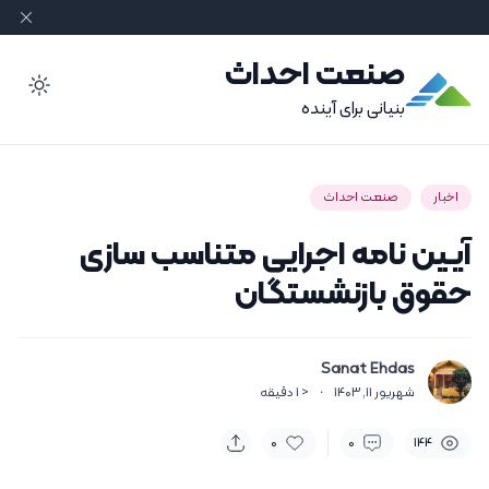
صنعت احداث
ode
بنیانی برای آینده
اخبار
صنعت احداث
آیین نامه اجرایی متناسب سازی
حقوق بازنشستگان
Sanat Ehdas
شهریور 11, 1403
·
< 1
دقیقه
0
0
144