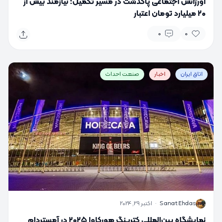
اورژانس اجتماعی پاکدشت در مسیر تکمیل؛ نیازمند بیش از
۲۰ میلیارد تومان اعتبار
0
0
اتاق ایران
اخبار
صنعت احداث
S
Sanat Ehdas
·
اکتبر 29, 2024
نمایشگاه بین‌المللی کترینگ هورکاوا ۲۰۲۵ در آمستردام