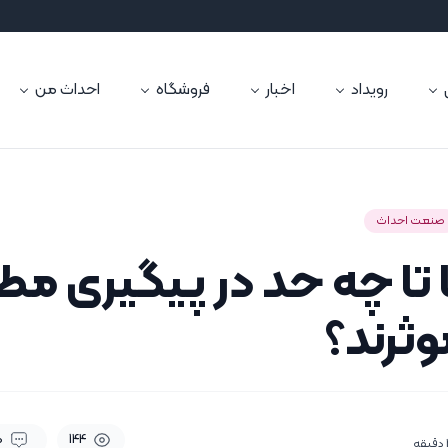
رویداد
اخبار
فروشگاه
احداث من
صنعت احداث
تا چه حد در پیگیری مطا
وثرند؟
0
144
دقیقه