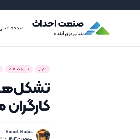
صنعت احداث
صفحه اصلی
بنیانی برای آینده
اخبار
بازار و صنعت
تشکل‌ها 
کارگران م
Sanat Ehdas
شهریور 6, 1403
·
3