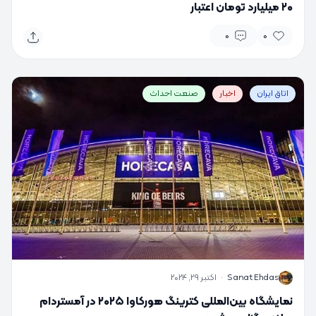
۲۰ میلیارد تومان اعتبار
0
0
اتاق ایران
اخبار
صنعت احداث
S
Sanat Ehdas
·
اکتبر 29, 2024
نمایشگاه بین‌المللی کترینگ هورکاوا ۲۰۲۵ در آمستردام