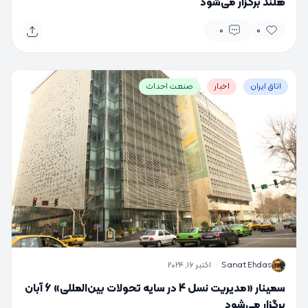
هلند برگزار می‌شود
0
0
اتاق ایران
اخبار
صنعت احداث
S
Sanat Ehdas
·
اکتبر 16, 2024
سمینار «مدیریت نسل 4 در سایه تحولات بین‌المللی» 6 آبان
برگزار می‌شود