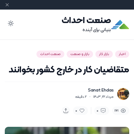
صنعت احداث
ode
بنیانی برای آینده
اخبار
بازار کار
بازار و صنعت
صنعت احداث
متقاضیان کار در خارج کشور بخوانند
Sanat Ehdas
مرداد 22, 1403
·
2
دقیقه
0
0
161