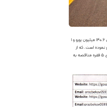
شرکت ملی راه قزاقستان ۴ فقره مناقصه تعمیرات متوسط بزرگراهی (۲۸ بخش) به ارزش ۱۴۰.۶ میلیون یورو و ۱
ارزش ۱۴.۶ میلیون یورو) را اعلام نموده است. که از
تاریخ ۱۴۰۳/۰۳/۲۵ لغایت ۱۴۰۳/۰۴/۱۴ معتبر است. درگاه و آدرس پست الکترونیکی های ۵ فقره مناقصه به