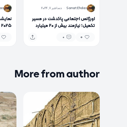
S
S
Sanat Ehdas
·
دسامبر 7, 2024
as
اورژانس اجتماعی پاکدشت در مسیر
نمایشگ
تکمیل؛ نیازمند بیش از ۲۰ میلیارد
۵
تومان اعتبار
می‌شو
0
0
More from author
0
0
0