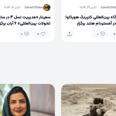
S
Sanat Ehd
·
اکتبر 29, 2024
Sanat Ehdas
·
اکتبر 16, 2024
اه بین‌المللی کترینگ هورکاوا
سمینار «مدیریت نسل 4 د
۲۰۲ در آمستردام هلند برگزار
تحولات بین‌المللی» 6 آبان بر
د
می‌شود
0
0
0
0
0
0
0