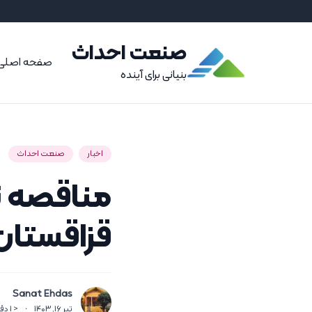
صنعت احداث
صفحه اصلی
بنیانی برای آینده
اخبار
صنعت احداث
مناقصه ت
قزاقستان
Sanat Ehdas
تیر 16, 1403
·
< 1
دق