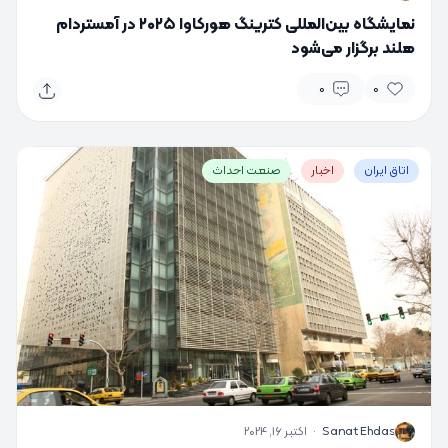
نمایشگاه بین‌المللی کترینگ هورکاوا ۲۰۲۵ در آمستردام
هلند برگزار می‌شود
0
0
اتاق ایران
اخبار
صنعت احداث
S
Sanat Ehdas
·
اکتبر 16, 2024