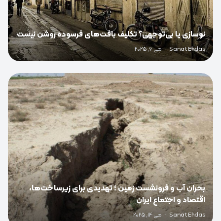
نوسازی یا بی‌توجهی؟ تکلیف بافت‌های فرسوده روشن نیست
Sanat Ehdas
·
می 6, 2025
0
بحران آب و فرونشست زمین ؛ تهدیدی برای زیرساخت‌ها،
اقتصاد و اجتماع ایران
Sanat Ehdas
·
می 14, 2025