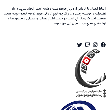
ارتباط انسان با آباداني از ديرباز موضوعيت داشته است. ايجاد سرپناه ، راه،
تغييرات در پوسته زمين و... از آغازين نوع آباداني مورد توجه انسان بوده است.
صنعت احداث رسانه اي است در جهت اطلاع رساني و معرفي دستاوردها و
توانمندي هاي مهندسين اين مرز و بوم.
Twitter
Instagram
Twitch
Facebook