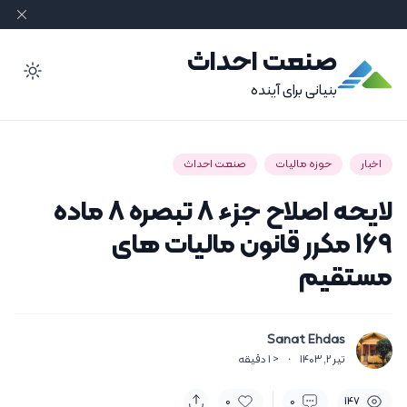
صنعت احداث
ode
بنیانی برای آینده
اخبار
حوزه مالیات
صنعت احداث
لایحه اصلاح جزء ۸ تبصره ۸ ماده
۱۶۹ مکرر قانون مالیات های
مستقیم
Sanat Ehdas
تیر 2, 1403
·
< 1
دقیقه
0
0
147