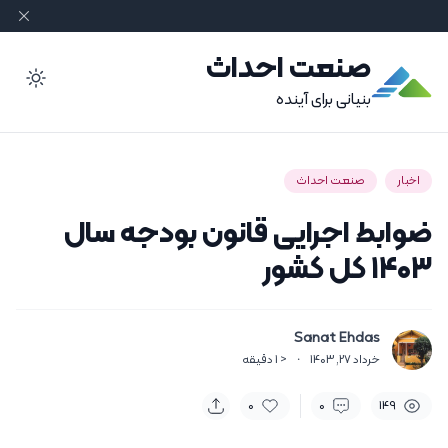
صنعت احداث
ode
بنیانی برای آینده
اخبار
صنعت احداث
ضوابط اجرایی قانون بودجه سال
۱۴۰۳ کل کشور
Sanat Ehdas
خرداد 27, 1403
·
< 1
دقیقه
0
0
149