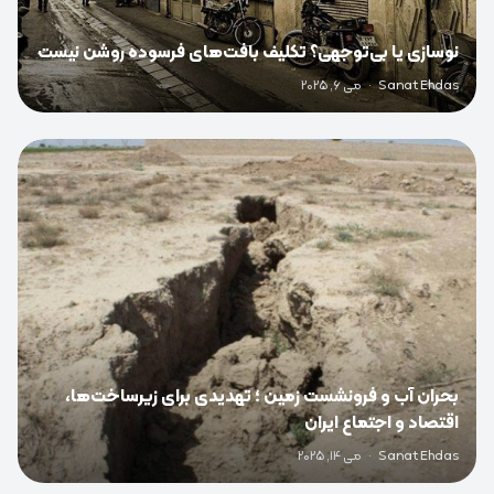
نوسازی یا بی‌توجهی؟ تکلیف بافت‌های فرسوده روشن نیست
Sanat Ehdas
·
می 6, 2025
0
بحران آب و فرونشست زمین ؛ تهدیدی برای زیرساخت‌ها،
اقتصاد و اجتماع ایران
Sanat Ehdas
·
می 14, 2025