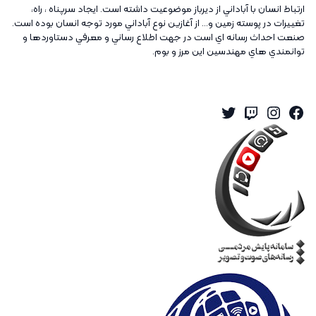
ارتباط انسان با آباداني از ديرباز موضوعيت داشته است. ايجاد سرپناه ، راه،
تغييرات در پوسته زمين و... از آغازين نوع آباداني مورد توجه انسان بوده است.
صنعت احداث رسانه اي است در جهت اطلاع رساني و معرفي دستاوردها و
توانمندي هاي مهندسين اين مرز و بوم.
Twitter
Instagram
Twitch
Facebook