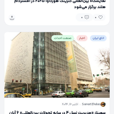
نمایشگاه بین‌المللی کترینگ هورکاوا ۲۰۲۵ در آمستردام
هلند برگزار می‌شود
0
0
اتاق ایران
اخبار
صنعت احداث
S
Sanat Ehdas
·
اکتبر 16, 2024
سمینار «مدیریت نسل 4 در سایه تحولات بین‌المللی» 6 آبان