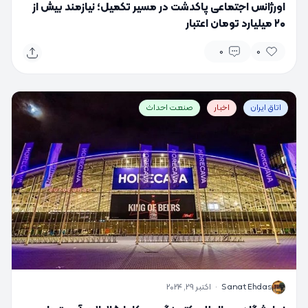
اورژانس اجتماعی پاکدشت در مسیر تکمیل؛ نیازمند بیش از
۲۰ میلیارد تومان اعتبار
0
0
اتاق ایران
اخبار
صنعت احداث
S
Sanat Ehdas
·
اکتبر 29, 2024