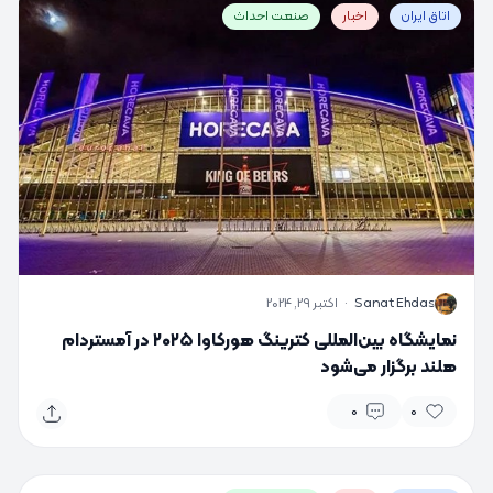
اتاق ایران
اخبار
صنعت احداث
S
Sanat Ehdas
·
اکتبر 29, 2024
نمایشگاه بین‌المللی کترینگ هورکاوا ۲۰۲۵ در آمستردام
هلند برگزار می‌شود
0
0