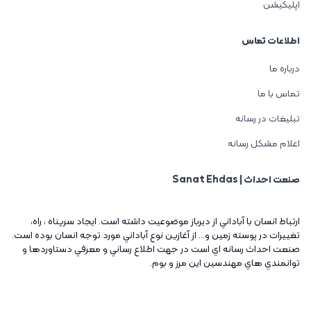
اپلیکیشن
اطلاعات تماس
درباره ما
تماس با ما
تبلیغات در رسانه
اعلام مشکل رسانه
صنعت احداث | Sanat Ehdas
ارتباط انسان با آباداني از ديرباز موضوعيت داشته است. ايجاد سرپناه ، راه،
تغييرات در پوسته زمين و... از آغازين نوع آباداني مورد توجه انسان بوده است.
صنعت احداث رسانه اي است در جهت اطلاع رساني و معرفي دستاوردها و
توانمندي هاي مهندسين اين مرز و بوم.