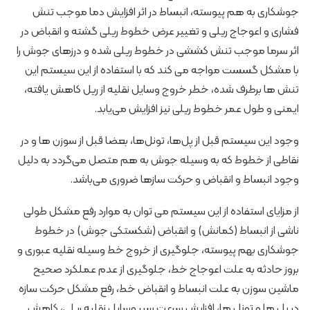
جوشکاری به هم پیوسته، انبساط در اثر افزایش دما موجب تنش
فشاری و اعوجاج ریلی و تغییر عرض خطوط ریلی گشته و انقباض در
اثر سرما موجب تنش کششی در خطوط ریلی شده و درزهای جوش را
با مشکل گسست مواجه می کند که با استفاده از این سیستم این
تنش ها برطرف شده، خطر خروج وسایل نقلیه از ریل کاهش یافته،
ایمنی و طول عمر خطوط ریلی نیز افزایش می‌یابد.
وجود این سیستم قبل از پل‌ها، تونل‌ها، بعضا قبل از سوزن ها و در
نقاطی از خطوط که به وسیله جوش به هم متصل می‌گردد به دلیل
وجود انبساط و انقباض و حرکت سازها ضروری می‌باشد.
از مزایای استفاده از این سیستم می توان به موارد رفع مشکل طولی
ناشی از انبساط (کمانش) و انقباض (شکستکی جوش) در خطوط
جوشکاری بهم پیوسته، جلوگیری از خروج خط وسیله نقلیه عبوری و
بروز حادثه به علت اعوجاج خط، جلوگیری از عدم عملکرد صحیح
ماشین سوزن به علت انبساط و انقباض خط، رفع مشکل حرکت سازه
در پل ها و تونل ها، افزایش سرعت سیر وسایل نقلیه ریلی، کاهش