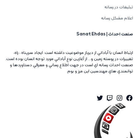
تبلیغات در رسانه
اعلام مشکل رسانه
صنعت احداث | Sanat Ehdas
ارتباط انسان با آباداني از ديرباز موضوعيت داشته است. ايجاد سرپناه ، راه،
تغييرات در پوسته زمين و... از آغازين نوع آباداني مورد توجه انسان بوده است.
صنعت احداث رسانه اي است در جهت اطلاع رساني و معرفي دستاوردها و
توانمندي هاي مهندسين اين مرز و بوم.
Twitter
Instagram
Twitch
Facebook