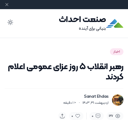
صنعت احداث
ode
بنیانی برای آینده
اخبار
رهبر انقلاب ۵ روز عزای عمومی اعلام
کردند
Sanat Ehdas
اردیبهشت 31, 1403
·
< 1
دقیقه
0
0
127