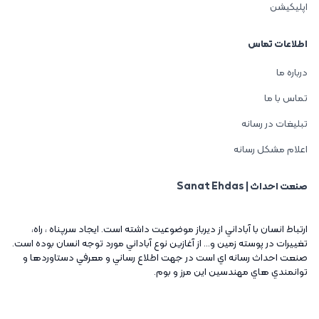
اپلیکیشن
اطلاعات تماس
درباره ما
تماس با ما
تبلیغات در رسانه
اعلام مشکل رسانه
صنعت احداث | Sanat Ehdas
ارتباط انسان با آباداني از ديرباز موضوعيت داشته است. ايجاد سرپناه ، راه،
تغييرات در پوسته زمين و... از آغازين نوع آباداني مورد توجه انسان بوده است.
صنعت احداث رسانه اي است در جهت اطلاع رساني و معرفي دستاوردها و
توانمندي هاي مهندسين اين مرز و بوم.