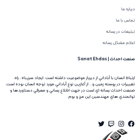
درباره ما
تماس با ما
تبلیغات در رسانه
اعلام مشکل رسانه
صنعت احداث | Sanat Ehdas
ارتباط انسان با آباداني از ديرباز موضوعيت داشته است. ايجاد سرپناه ، راه،
تغييرات در پوسته زمين و... از آغازين نوع آباداني مورد توجه انسان بوده است.
صنعت احداث رسانه اي است در جهت اطلاع رساني و معرفي دستاوردها و
توانمندي هاي مهندسين اين مرز و بوم.
Twitter
Instagram
Twitch
Facebook