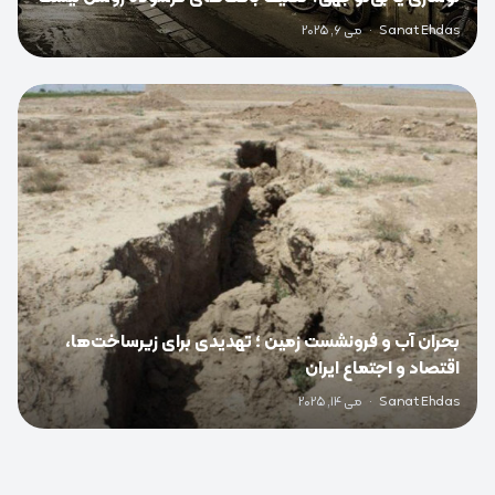
Sanat Ehdas
·
می 6, 2025
0
بحران آب و فرونشست زمین ؛ تهدیدی برای زیرساخت‌ها،
اقتصاد و اجتماع ایران
Sanat Ehdas
·
می 14, 2025
0