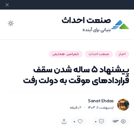
صنعت احداث
ode
بنیانی برای آینده
اخبار
صنعت احداث
کنفرانس، همایش
پیشنهاد ۵ ساله شدن سقف
قراردادهای موقت به دولت رفت
Sanat Ehdas
اردیبهشت 11, 1403
·
2
دقیقه
0
0
153