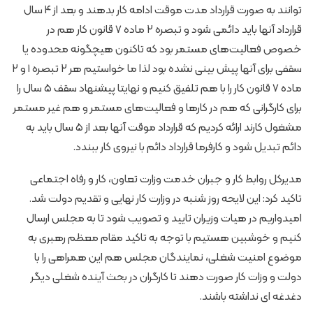
توانند به صورت قرارداد مدت موقت ادامه کار بدهند و بعد از ۴ سال
قرارداد آنها باید دائمی شود و تبصره ۲ ماده ۷ قانون کار هم در
خصوص فعالیت‌های مستمر بود که تاکنون هیچگونه محدوده یا
سقفی برای آنها پیش بینی نشده بود لذا ما خواستیم هر ۲ تبصره ۱ و ۲
ماده ۷ قانون کار را با هم تلفیق کنیم و نهایتا پیشنهاد سقف ۵ سال را
برای کارگرانی که هم در کارها و فعالیت‌های مستمر و هم غیر مستمر
مشغول کارند ارائه کردیم که قرارداد موقت آنها بعد از ۵ سال باید به
دائم تبدیل شود و کارفرما قرارداد دائم با نیروی کار ببندد.
مدیرکل روابط کار و جبران خدمت وزارت تعاون، کار و رفاه اجتماعی
تاکید کرد: این لایحه روز شنبه در وزارت کار نهایی و تقدیم دولت شد.
امیدواریم در هیات وزیران تایید و تصویب شود تا به مجلس ارسال
کنیم و خوشبین هستیم با توجه به تاکید مقام معظم رهبری به
موضوع امنیت شغلی، نمایندگان مجلس هم این همراهی را با
دولت و وزات کار صورت دهند تا کارگران در بحث آینده شغلی دیگر
دغدغه ای نداشته باشند.