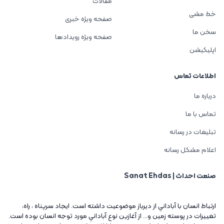
مقالات
خط مشی
صفحه ویژه خبری
سخن ما
صفحه ویژه رویدادها
اپلیکیشن
اطلاعات تماس
درباره ما
تماس با ما
تبلیغات در رسانه
اعلام مشکل رسانه
صنعت احداث | Sanat Ehdas
ارتباط انسان با آباداني از ديرباز موضوعيت داشته است. ايجاد سرپناه ، راه،
تغييرات در پوسته زمين و... از آغازين نوع آباداني مورد توجه انسان بوده است.