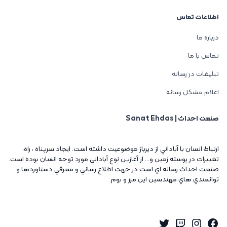
اطلاعات تماس
درباره ما
تماس با ما
تبلیغات در رسانه
اعلام مشکل رسانه
صنعت احداث | Sanat Ehdas
ارتباط انسان با آباداني از ديرباز موضوعيت داشته است. ايجاد سرپناه ، راه،
تغييرات در پوسته زمين و... از آغازين نوع آباداني مورد توجه انسان بوده است.
صنعت احداث رسانه اي است در جهت اطلاع رساني و معرفي دستاوردها و
توانمندي هاي مهندسين اين مرز و بوم.
Twitter
Instagram
Twitch
Facebook