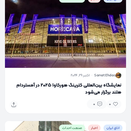
S
Sanat Ehdas
·
اکتبر 29, 2024
نمایشگاه بین‌المللی کترینگ هورکاوا ۲۰۲۵ در آمستردام
هلند برگزار می‌شود
0
0
اتاق ایران
اخبار
صنعت احداث