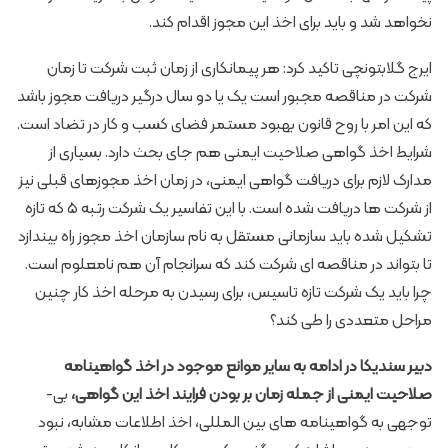
نخواهد شد و باید برای اخذ این مجوز اقدام کند.
ایرج گلابتونچی تاکید کرد: هر پیمانکاری از زمان ثبت شرکت تا زمان
شرکت در مناقصه مجبور است یک یا دو سال درگیر دریافت مجوز باشد
که این امر با روح قانون بهبود مستمر فضای کسب و کار در تضاد است.
شرایط اخذ گواهی صلاحیت ایمنی هم جای بحث دارد. بسیاری از
مدارک لازم برای دریافت گواهی ایمنی، در زمان اخذ مجوزهای قبلی نیز
از شرکت ها دریافت شده است. با این تفاسیر یک شرکت رتبه ۵ که تازه
تشکیل شده باید سازمانی مستقل به نام سازمان اخذ مجوز راه بیندازد
تا بتواند در مناقصه ­ای شرکت کند که سرانجام آن هم نامعلوم است.
چرا باید یک شرکت تازه تاسیس، برای رسیدن به مرحله اخذ کار چنین
مراحل متعددی را طی کند؟
دبیر سندیکا در ادامه به سایر موانع موجود در اخذ گواهی­نامه
صلاحیت ایمنی از جمله زمان ­بر بودن فرایند اخذ این گواهی،
بی­
توجهی به گواهینامه­ های بین المللی، اخذ اطلاعات مشابه، نبود