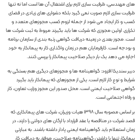
های مهندسی، ظرفیت سازی لازم برای اشتغال آن ها است اما نه تنها
ظرفیت ­سازی لازم صورت نمی­ گیرد بلکه دشواری ­های زیادی در فضای
کسب و کار ایجاد می ­شود از جمله لزوم کسب مجوزهای متعدد و
تکراری. اولین مجوزی که شرکت ها باید بگیرند مربوط به ثبت شرکت ها
است. مجوز بعدی در زمینه دریافت گواهی رتبه ­بندی از سازمان برنامه
و بودجه است. کارفرمایان هم در زمان واگذاری کار به پیمانکار به خود
اجازه می­ دهد یک بار دیگر صلاحیت پیمانکار را بررسی کنند.
دبیر سندیکا افزود: گواهی­نامه­ ها و مجوزهای دیگری هم بستگی به
شرایط و نوع کار لازم است. یکی از مجوزهای که پیمانکار باید بگیرد
گواهی صلاحیت ایمنی است. محل صدور این مجوز وزارت تعاون، کار
و رفاه اجتماعی است.
بر اساس مصوبه سال ۱۳۹۸ هیات وزیران، شرکت های پیمانکاری که
قصد شرکت در مناقصه یا عقد قرارداد با ارگان های دولتی را دارند، در
زمان استعلام باید گواهی­نامه ایمنی پادار داشته باشند. به عبارتی
پیمانکار تنها با داشتن گواهی­نامه صلاحیت، موفق به دریافت کار