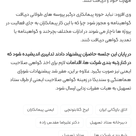
مهارت خود را دریافت کنند.
وی افزود: نباید حوزه پیمانکاری درگیر پروسه ­های طولانی دریافت
گواهی­نامه و مجوز شود چرا که با این کار پیمانکاران به جای فعالیت در
پروژه­ ها ناچار می شوند در ادارات مختلف بچرخند و گواهی­نامه یا
تمدید گواهی دریافت کنند.
در پایان این جلسه حاضران پیشنهاد دادند تدابیری اندیشیده شود که
در کنار رتبه ­بندی شرکت ها، اقدامات
لازم برای اخذ گواهی صلاحیت
ایمنی نیز صورت بگیرد. علاوه بر این، مقرر شد پیشنهادات شورای
هماهنگی و سندیکا در زمینه گواهی صلاحیت ایمنی از طرف ستاد
تسهیل به هیات مقررات ­زدایی ارسال شود.
اتاق بازرگانی ایران
ایرج گلابتونچی
ایمنی پیمانکاران
دبیرخانه ستاد تسهیل
دکتر علیرضا مقدس ­زاده
رتبه بندی شرکت ها
ستاد تسهیل