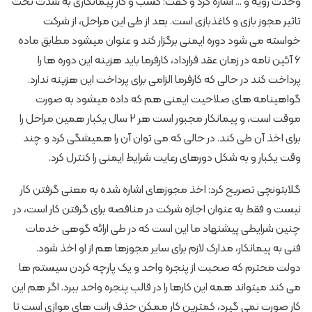
وحدت رویه و … اشاره کرد و گفت: کسب و کار پیمانکاری به شدت تحت
تاثیر مجوز بازی و کاغذبازی است. بعد از طی این مراحل، از شرکت
خواسته می ­شود دوره ایمنی برگزار کند و عنوان می­شود مطابق ماده
۶ آئین ­نامه در زمان عقد قرارداد، کارفرما باید هزینه این دوره ­ها را
پرداخت کند در حالی که کارفرما الزامی برای پرداخت این هزینه ندارد.
گواهی­نامه ­های صلاحیت ایمنی هم که داده می­شود به صورت
موقت است، و پیمانکار مجبور است هر ۲ سال یکبار همین مراحل را
برای اخذ آن طی کند. در حالی که می ­توان آن را همیشگی کرد و چند
وقت یکبار و به شکل دوره­ای رعایت شرایط ایمنی را کنترل کرد.
گلابتونچی تصریح کرد: اخذ مجوزهای اشاره شده به معنی گرفتن کار
نیست و فقط به عنوان اجازه شرکت در مناقصه برای گرفتن کار است، در
چنین شرایطی پیشنهاد ما این است که در طی ارائه گوهی خدمات
فنی به پیمانکار، مدارک لازم برای سایر مجوزها هم از او اخذ شود.
دولت محترم که صحبت از پنجره واحد و یک پارچه کردن سیستم ها
می­ کند می­تواند همه این کارها را در قالب پنجره واحد ببرد. اگر هم این
کار صورت نمی­ گیرد، کمترین کار ممکن حذف رانت­ های موازی است تا