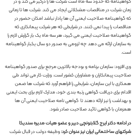
گواهی­نامه که حدود سه ماه است شرکت ها را درگیر می­ کند و در
زمان شرکت در مناقصات مشکلاتی ایجاد می­ کند. شرکت ها تا زمانی
که گواهی­نامه صلاحیت ایمنی آن ها پادار نباشد امکان حضور در
مناقصات را پیدا نمی ­کنند. در شرایطی که هر شرکت پیمانکاری که
گواهی­نامه صلاحیت ایمنی می­ گیرد، هر سه ماه یک بار گزارش لازم را
به سازمان ارائه می ­دهد چه لزومی به صدور دو سال یکبار گواهی­نامه
است.
وی افزود: سازمان برنامه و بودجه بالاترین مرجع برای صدور گواهینامه
صلاحیت پیمانکاران و مشاوران کشور است. وزارت کار می­ تواند طی
همکاری با این سازمان، شرایطی را فراهم آورد که شرکت ها ضمن
اقدام برای دریافت گواهی رتبه ­بندی خود، مدارک لازم برای بحث ایمنی
و بهداشت را نیز ارائه دهند تا گواهی نامه صلاحیت ایمنی آن ها
همزمان با گواهی تائید صلاحیت صادر شود.
در ادامه دکتر ایرج گلابتونچی دبیر و عضو هیات مدیره سندیکا
شرکتهای ساختمانی ایران نیز عنوان کرد:
وظیفه دولت در قبال شرکت