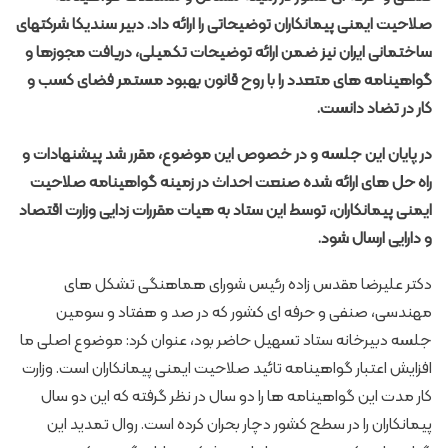
صلاحیت ایمنی پیمانکاران توضیحاتی را ارائه داد. دبیر سندیکا شرکتهای
ساختمانی ایران نیز ضمن ارائه توضیحات تکمیلی، دریافت مجوزها و
گواهی­نامه ­های متعدد را با روح قانون بهبود مستمر فضای کسب و
کار در تضاد دانست
.
در پایان این جلسه و در خصوص این موضوع، مقرر شد پیشنهادات و
راه حل های ارائه شده صنعت احداث در زمینه گواهی­نامه صلاحیت
ایمنی پیمانکاران، توسط این ستاد به هیات مقررات­ زدایی وزارت اقتصاد
و دارایی ارسال شود.
دکتر علیرضا مقدس ­زاده رئیس شورای هماهنگی تشکل های
مهندسی، صنفی و حرفه ­ای کشور که در صد و هفتاد و سومین
جلسه دبیرخانه ستاد تسهیل حاضر بود، عنوان کرد: موضوع اصلی ما
افزایش اعتبار گواهینامه تائید صلاحیت ایمنی پیمانکاران است. وزارت
کار مدت این گواهینامه­ ها را دو سال در نظر گرفته که این دو سال
پیمانکاران را در سطح کشور دچار بحران کرده است. روال تمدید این