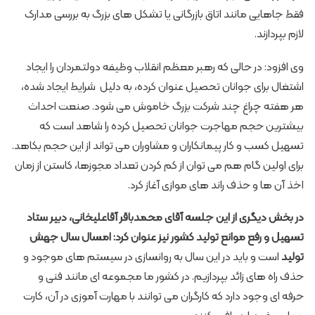
فقط جاهایی مانند اتاق بازرگانی یا تشکل های بزرگ به بررسی مدارک
لازم بپردازند.
وی افزود: در حالی که رهبر معظم انقلاب وظیفه دولتمردان را ایجاد
اشتغال برای جوانان تحصیل عنوان کرده، به دلیل شرایط ایجاد شده،
هر هفته چراغ چند شرکت بزرگ خاموش می ­شود. صنعت احداث
بیشترین حجم مهاجرت جوانان تحصیل کرده را شاهد است که
تسهیل کسب و کار پیمانکاران و مشاوران می ­تواند از این حجم بکاهد.
برای اولین گام هم می­ توان از کم کردن تعداد مجوزها، کاستن از زمان
اخذ آن ها و حذف راند های موازی آغاز کرد.
در بخش دیگری از این جلسه آقای محمدباقر آقاعلیخانی، دبیر ستاد
تسهیل و رفع موانع تولید کشور نیز عنوان کرد: امسال سال جهش
تولید
است و باید در این سال به روان­سازی در سیستم ­های موجود و
حذف راه های زائد بپردازیم. در کشور ما مجموعه ­ای مانند فنی و
حرفه ­ای وجود دارد که کارگران می­ توانند با مهارت آموزی در آن، کارت