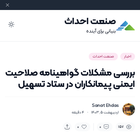
صنعت احداث
ode
بنیانی برای آینده
اخبار
صنعت احداث
بررسی مشکلات گواهی­نامه صلاحیت
ایمنی پیمانکاران در ستاد تسهیل
Sanat Ehdas
اردیبهشت 5, 1403
·
4
دقیقه
0
0
157