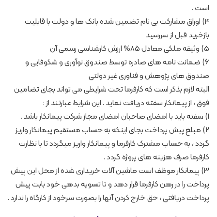
است .
4) اوراق مشارکت بی نام تضمین شده بانک ها و دولت با قابلیت
بازخرید قبل از سررسید
5) وثیقه ملکی معادل 85% ارزش کارشناسی رسمی آن
6) ضمانت نامه های صادره توسط صندوق نوآوری و شکوفایی و
صندوق های پژوهش و فناوری غیر دولتی
البته لازم بذکر است که کارفرما تحت شرایطی می تواند بجای تضامین
فوق ، از پیمانکار سفته دریافت نماید . این شرایط عبارتند از :
1) سفته باید با امضای صاحبان امضای مجاز شرکت پیمانکار باشد .
2) مبلغ پیش پرداخت بجای اینکه به حساب مستقیم پیمانکار واریز
گردد ، به حساب مشترک کارفرما و پیمانکار واریز میگردد تا با نظارت
کارفرما صرف هزینه های پروژه گردد .
3) پیمانکار موظف است ماشین آلات خریداری شده از محل این پیش
پرداخت را در رهن کارفرما قرار دهد و تا تسویه بدهی خود بابت پیش
پرداخت دریافتی ، حق خارج کردن آنها را بصورت سرخود از کارگاه را ندارد .