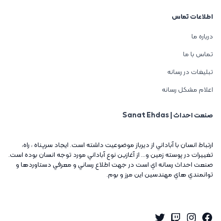
اطلاعات تماس
درباره ما
تماس با ما
تبلیغات در رسانه
اعلام مشکل رسانه
صنعت احداث | Sanat Ehdas
ارتباط انسان با آباداني از ديرباز موضوعيت داشته است. ايجاد سرپناه ، راه،
تغييرات در پوسته زمين و... از آغازين نوع آباداني مورد توجه انسان بوده است.
صنعت احداث رسانه اي است در جهت اطلاع رساني و معرفي دستاوردها و
توانمندي هاي مهندسين اين مرز و بوم.
Twitter
Instagram
Twitch
Facebook