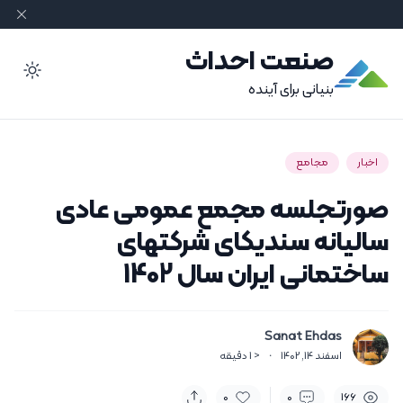
صنعت احداث
ode
بنیانی برای آینده
اخبار
مجامع
صورتجلسه مجمع عمومی عادی
سالیانه سندیکای شرکتهای
ساختمانی ایران سال 1402
Sanat Ehdas
اسفند 14, 1402
·
< 1
دقیقه
0
0
166