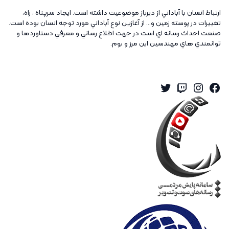
ارتباط انسان با آباداني از ديرباز موضوعيت داشته است. ايجاد سرپناه ، راه،
تغييرات در پوسته زمين و... از آغازين نوع آباداني مورد توجه انسان بوده است.
صنعت احداث رسانه اي است در جهت اطلاع رساني و معرفي دستاوردها و
توانمندي هاي مهندسين اين مرز و بوم.
Twitter
Instagram
Twitch
Facebook