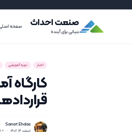
صنعت احداث
صفحه اصلی
بنیانی برای آینده
اخبار
دوره آموزشی
کارگاه آ
قرارداده
Sanat Ehdas
اسفند 14, 1402
·
< 1