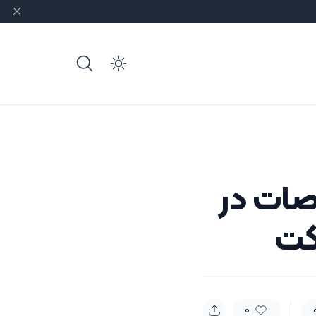
e dark mode
صات در
کت
0