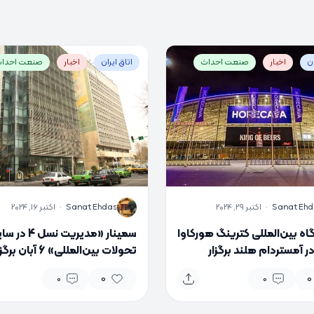
ان
اخبار
صنعت احداث
اتاق ایران
اخبار
صنعت احدا
S
Sanat Ehd
·
اکتبر 29, 2024
Sanat Ehdas
·
اکتبر 16, 2024
اه بین‌المللی کترینگ هورکاوا
سمینار «مدیریت نسل 4 د
۲۰۲ در آمستردام هلند برگزار
تحولات بین‌المللی» 6 آبان بر
د
می‌شود
0
0
0
0