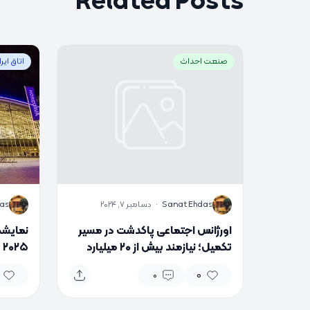
Related Posts
صنعت احداث
اتاق ایر
S
S
Sanat Ehdas
·
دسامبر 7, 2024
as
اورژانس اجتماعی پاکدشت در مسیر
نمایشگ
تکمیل؛ نیازمند بیش از ۲۰ میلیارد
۵
تومان اعتبار
می‌شو
0
0