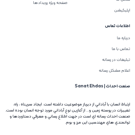
صفحه ویژه رویدادها
اپلیکیشن
اطلاعات تماس
درباره ما
تماس با ما
تبلیغات در رسانه
اعلام مشکل رسانه
صنعت احداث | Sanat Ehdas
ارتباط انسان با آباداني از ديرباز موضوعيت داشته است. ايجاد سرپناه ، راه،
تغييرات در پوسته زمين و... از آغازين نوع آباداني مورد توجه انسان بوده است.
صنعت احداث رسانه اي است در جهت اطلاع رساني و معرفي دستاوردها و
توانمندي هاي مهندسين اين مرز و بوم.