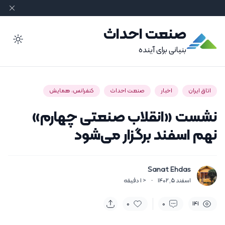
صنعت احداث
ode
بنیانی برای آینده
اتاق ایران
اخبار
صنعت احداث
کنفرانس، همایش
نشست «انقلاب صنعتی چهارم»
نهم اسفند برگزار می‌شود
Sanat Ehdas
اسفند 5, 1402
·
< 1
دقیقه
0
0
141