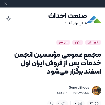
صنعت احداث
ode
بنیانی برای آینده
اتاق ایران
اخبار
مجامع
مجمع عمومی مؤسسین انجمن
خدمات پس از فروش ایران اول
اسفند برگزار می‌شود
Sanat Ehdas
بهمن 23, 1402
·
< 1
دقیقه
0
0
147