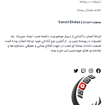
تبلیغات در رسانه
اعلام مشکل رسانه
صنعت احداث | Sanat Ehdas
ارتباط انسان با آباداني از ديرباز موضوعيت داشته است. ايجاد سرپناه ، راه،
تغييرات در پوسته زمين و... از آغازين نوع آباداني مورد توجه انسان بوده است.
صنعت احداث رسانه اي است در جهت اطلاع رساني و معرفي دستاوردها و
توانمندي هاي مهندسين اين مرز و بوم.
Twitter
Instagram
Twitch
Facebook