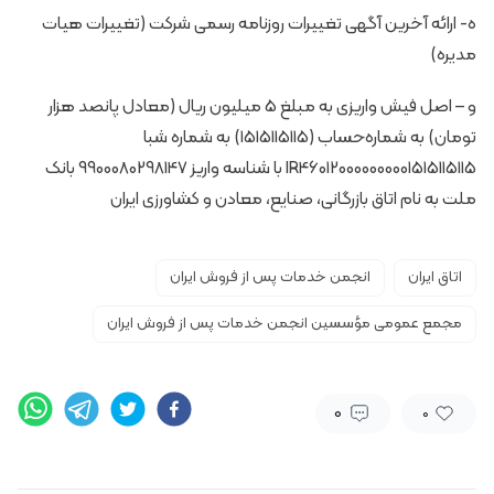
ه- ارائه آخرین آگهی تغییرات روزنامه رسمی شرکت (تغییرات هیات
مدیره)
و – اصل فیش واریزی به مبلغ 5 میلیون ریال (معادل پانصد هزار
تومان) به شماره‌حساب (1515115115) به شماره شبا
IR460120000000001515115115 با شناسه واریز 9900080298147 بانک
ملت به نام اتاق بازرگانی، صنایع، معادن و کشاورزی ایران
اتاق ایران
انجمن خدمات پس از فروش ایران
مجمع عمومی مؤسسین انجمن خدمات پس از فروش ایران
0
0