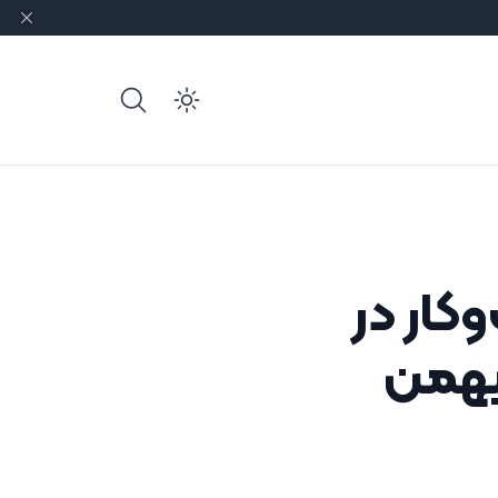
e dark mode
ار در
صادرات پتروشیمی ایران 17‌ بهمن