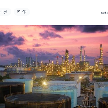
0
131
دقیقه