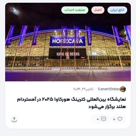
اتاق ایران
اخبار
صنعت احداث
S
Sanat Ehdas
·
اکتبر 29, 2024
نمایشگاه بین‌المللی کترینگ هورکاوا ۲۰۲۵ در آمستردام
هلند برگزار می‌شود
0
0