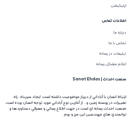
اپلیکیشن
اطلاعات تماس
درباره ما
تماس با ما
تبلیغات در رسانه
اعلام مشکل رسانه
صنعت احداث | Sanat Ehdas
ارتباط انسان با آباداني از ديرباز موضوعيت داشته است. ايجاد سرپناه ، راه،
تغييرات در پوسته زمين و... از آغازين نوع آباداني مورد توجه انسان بوده است.
صنعت احداث رسانه اي است در جهت اطلاع رساني و معرفي دستاوردها و
توانمندي هاي مهندسين اين مرز و بوم.