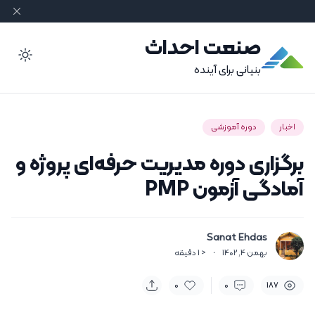
صنعت احداث
ode
بنیانی برای آینده
اخبار
دوره آموزشی
برگزاری دوره مدیریت حرفه‌ای پروژه و
آمادگی آزمون PMP
Sanat Ehdas
بهمن 4, 1402
·
< 1
دقیقه
0
0
187