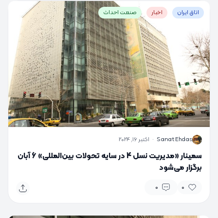
اتاق ایران
اخبار
صنعت احداث
S
Sanat Ehdas
·
اکتبر 16, 2024
سمینار «مدیریت نسل 4 در سایه تحولات بین‌المللی» 6 آبان
برگزار می‌شود
0
0