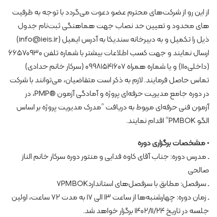
از این رو از شرکت‌های محترم عضو دعوت می‌گردد با توجه به ظرفیت
های محدود و تعیین حد نصاب جهت هماهنگی ثبت‌نام جدول
ذیل را تکمیل و به دبیرخانه سندیکا به آدرس ایمیل (info@ieis.ir)
ارسال نمایند و جهت کسب اطلاعات بیشتر با شماره تلفن ۶۶۵۷۰۹۳۰
(داخلی۱۱۰) و یا شماره همراه ۰۹۹۸۱۵۴۱۶۰۷ (سرکار خانم حدادی)
تماس حاصل فرمایند. لازم به ذکر است متقاضیان، می‌توانند با شرکت
در دوره جامع مدیریت حرفه‌ای پروژه و آمادگی آزمون ®PMP، در
آزمون فنی حرفه‌ای مربوط به دریافت “مدرک مدیریت پروژه بر اساس
الگو PMBOK” اقدام نمایند.
• مشخصات برگزاری دوره
ـ مدرس دوره: جناب آقای کاوه فدایی و منتور دوره سرکار خانم الناز
صالحی
ـ سرفصل: مطابق با سرفصل‌های استاندارد۷PMBOK
ـ زمان دوره: چهارشنبه‌ها از ساعت ۱۳ الی ۱۷ به مدت ۷۲ ساعت، اولین
جلسه در تاریخ ۱۴۰۲/۱۱/۲۴ برگزار خواهد شد.