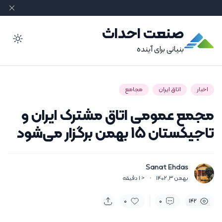
صنعت احداث
ode
بنیانی برای آینده
اخبار
اتاق ایران
مجامع
مجمع عمومی اتاق مشترک ایران و
تاجیکستان 15 بهمن برگزار می‌شود
Sanat Ehdas
بهمن 3, 1402
·
< 1
دقیقه
0
0
142