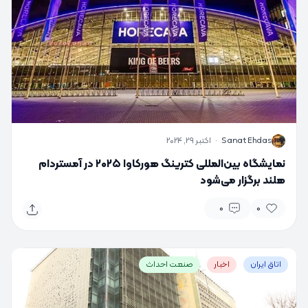
S
Sanat Ehdas
·
اکتبر 29, 2024
نمایشگاه بین‌المللی کترینگ هورکاوا ۲۰۲۵ در آمستردام
هلند برگزار می‌شود
0
0
اتاق ایران
اخبار
صنعت احداث