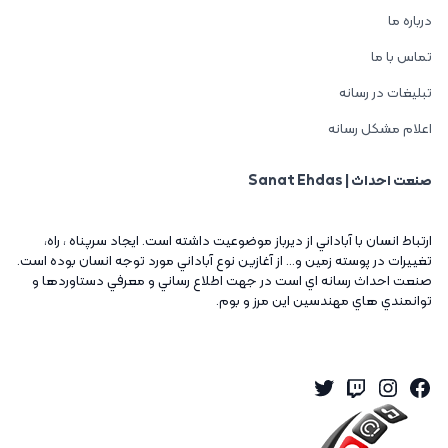
درباره ما
تماس با ما
تبلیغات در رسانه
اعلام مشکل رسانه
صنعت احداث | Sanat Ehdas
ارتباط انسان با آباداني از ديرباز موضوعيت داشته است. ايجاد سرپناه ، راه،
تغييرات در پوسته زمين و... از آغازين نوع آباداني مورد توجه انسان بوده است.
صنعت احداث رسانه اي است در جهت اطلاع رساني و معرفي دستاوردها و
توانمندي هاي مهندسين اين مرز و بوم.
Twitter
Instagram
Twitch
Facebook