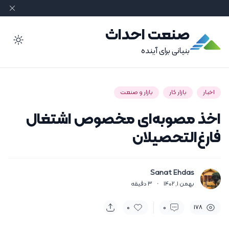
صنعت احداث
ode
بنیانی برای آینده
اخبار
بازار کار
بازار و صنعت
اخذ مصوبه‌ای مخصوص اشتغال
فارغ‌التحصیلان
Sanat Ehdas
بهمن 1, 1402
·
3
دقیقه
0
0
178