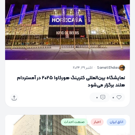
S
Sanat Ehdas
·
اکتبر 29, 2024
نمایشگاه بین‌المللی کترینگ هورکاوا ۲۰۲۵ در آمستردام
هلند برگزار می‌شود
0
0
اتاق ایران
اخبار
صنعت احداث