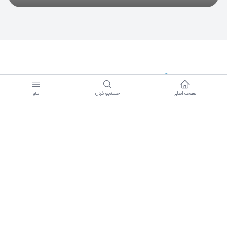
دسترسی سریع
صفحه اصلی
جستجو کردن
منو
دانشنامه صنعت احداث
رادیو احداث
رسانه صنعت احداث
احداث TV
مقالات
خط مشی
صفحه ویژه خبری
سخن ما
صفحه ویژه رویدادها
اپلیکیشن