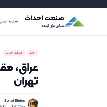
صنعت احداث
صفحه اصلی
بنیانی برای آینده
اخبار
صنعت احداث
عراق، مق
تهران
Sanat Ehdas
دی 23, 1402
·
< 1
دق