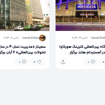
S
Sanat Ehd
·
اکتبر 29, 2024
Sanat Ehdas
·
اکتبر 16, 2024
اه بین‌المللی کترینگ هورکاوا
سمینار «مدیریت نسل 4 د
۲۰۲ در آمستردام هلند برگزار
تحولات بین‌المللی» 6 آبان بر
د
می‌شود
0
0
0
0