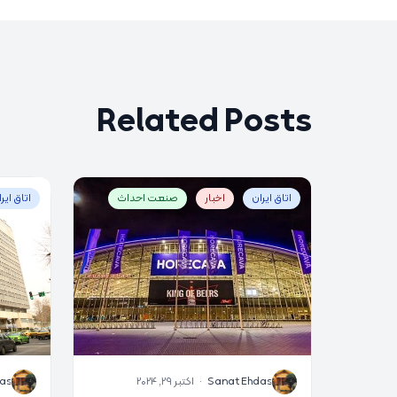
Related Posts
اتاق ایران
اخبار
صنعت احداث
اتاق ایر
S
S
Sanat Ehdas
·
اکتبر 29, 2024
as