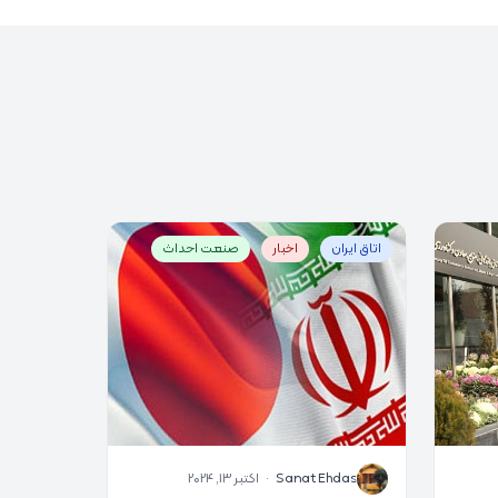
اتاق ایران
اخبار
صنعت احداث
S
Sanat Ehdas
·
اکتبر 13, 2024