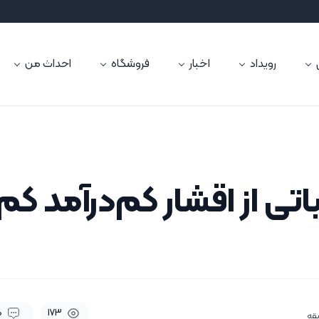
رویداد
اخبار
فروشگاه
احداث من
اتی از اقشار کم‌درآمد کم
0
173
قه