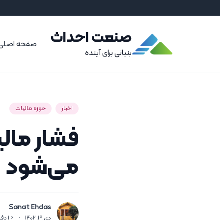
صنعت احداث
صفحه اصلی
بنیانی برای آینده
اخبار
حوزه مالیات
فشار مالی
می‌شود
Sanat Ehdas
دی 19, 1402
·
< 1
دقی