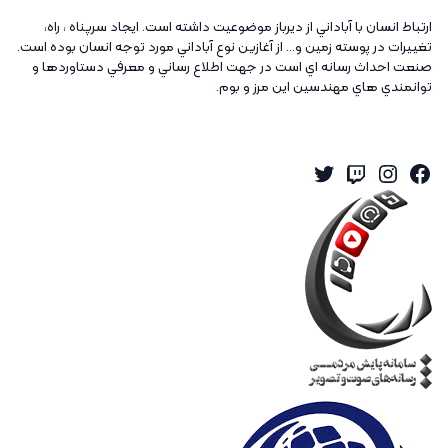
ارتباط انسان با آباداني از ديرباز موضوعيت داشته است. ايجاد سرپناه ، راه،
تغييرات در پوسته زمين و... از آغازين نوع آباداني مورد توجه انسان بوده است.
صنعت احداث رسانه اي است در جهت اطلاع رساني و معرفي دستاوردها و
توانمندي هاي مهندسين اين مرز و بوم.
Twitter
Instagram
Twitch
Facebook