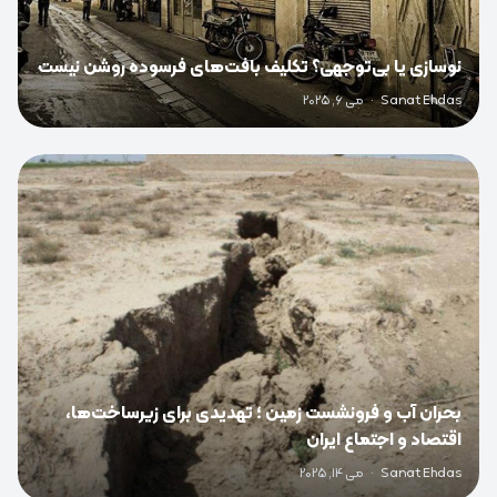
نوسازی یا بی‌توجهی؟ تکلیف بافت‌های فرسوده روشن نیست
Sanat Ehdas
·
می 6, 2025
0
بحران آب و فرونشست زمین ؛ تهدیدی برای زیرساخت‌ها،
اقتصاد و اجتماع ایران
Sanat Ehdas
·
می 14, 2025