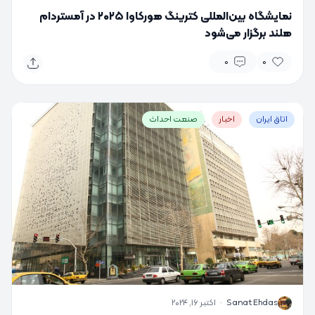
نمایشگاه بین‌المللی کترینگ هورکاوا ۲۰۲۵ در آمستردام
هلند برگزار می‌شود
0
0
اتاق ایران
اخبار
صنعت احداث
S
Sanat Ehdas
·
اکتبر 16, 2024