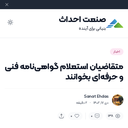
صنعت احداث
ode
بنیانی برای آینده
اخبار
متقاضیان استعلام گواهی‌نامه فنی
و حرفه‌ای بخوانند
Sanat Ehdas
دی 17, 1402
·
2
دقیقه
0
0
138