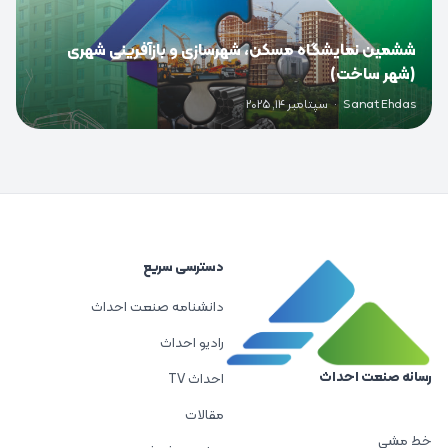
ششمین نمایشگاه مسکن، شهرسازی و بازآفرینی شهری
(شهر ساخت)
Sanat Ehdas
·
سپتامبر 14, 2025
دسترسی سریع
دانشنامه صنعت احداث
رادیو احداث
رسانه صنعت احداث
احداث TV
مقالات
خط مشی