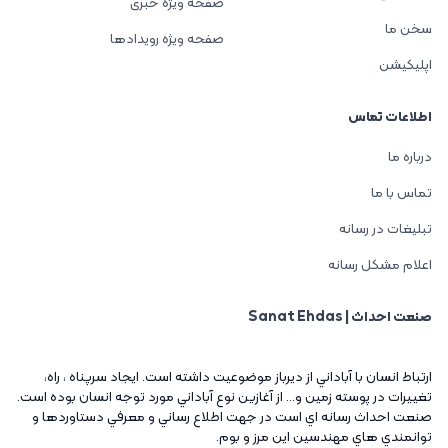
صفحه ویژه خبری
سخن ما
صفحه ویژه رویدادها
اپلیکیشن
اطلاعات تماس
درباره ما
تماس با ما
تبلیغات در رسانه
اعلام مشکل رسانه
صنعت احداث | Sanat Ehdas
ارتباط انسان با آباداني از ديرباز موضوعيت داشته است. ايجاد سرپناه ، راه،
تغييرات در پوسته زمين و... از آغازين نوع آباداني مورد توجه انسان بوده است.
صنعت احداث رسانه اي است در جهت اطلاع رساني و معرفي دستاوردها و
توانمندي هاي مهندسين اين مرز و بوم.