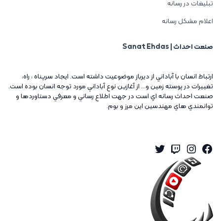
تبلیغات در رسانه
اعلام مشکل رسانه
صنعت احداث | Sanat Ehdas
ارتباط انسان با آباداني از ديرباز موضوعيت داشته است. ايجاد سرپناه ، راه،
تغييرات در پوسته زمين و... از آغازين نوع آباداني مورد توجه انسان بوده است.
صنعت احداث رسانه اي است در جهت اطلاع رساني و معرفي دستاوردها و
توانمندي هاي مهندسين اين مرز و بوم.
Twitter
Instagram
Twitch
Facebook