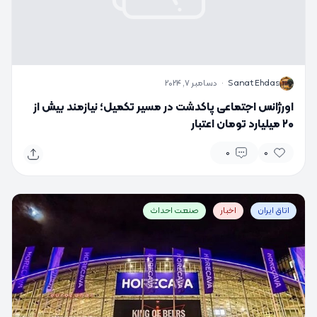
S
Sanat Ehdas
·
دسامبر 7, 2024
اورژانس اجتماعی پاکدشت در مسیر تکمیل؛ نیازمند بیش از
۲۰ میلیارد تومان اعتبار
0
0
اتاق ایران
اخبار
صنعت احداث