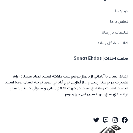
درباره ما
تماس با ما
تبلیغات در رسانه
اعلام مشکل رسانه
صنعت احداث | Sanat Ehdas
ارتباط انسان با آباداني از ديرباز موضوعيت داشته است. ايجاد سرپناه ، راه،
تغييرات در پوسته زمين و... از آغازين نوع آباداني مورد توجه انسان بوده است.
صنعت احداث رسانه اي است در جهت اطلاع رساني و معرفي دستاوردها و
توانمندي هاي مهندسين اين مرز و بوم.
Twitter
Instagram
Twitch
Facebook