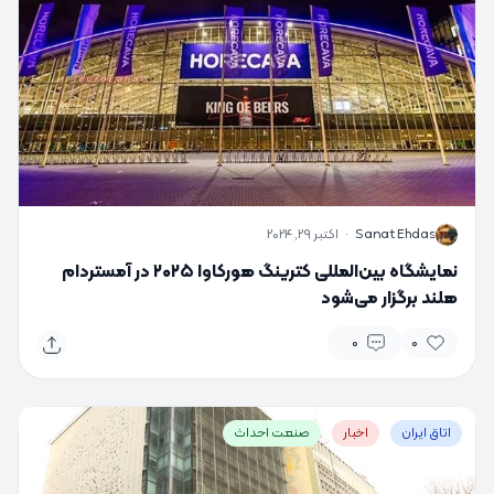
S
Sanat Ehdas
·
اکتبر 29, 2024
نمایشگاه بین‌المللی کترینگ هورکاوا ۲۰۲۵ در آمستردام
هلند برگزار می‌شود
0
0
اتاق ایران
اخبار
صنعت احداث