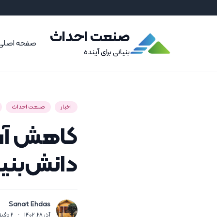
صنعت احداث
صفحه اصلی
بنیانی برای آینده
اخبار
صنعت احداث
کاهش آسی
دانش‌بنی
Sanat Ehdas
آذر 28, 1402
·
2
دقیق