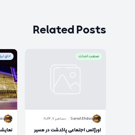
Related Posts
صنعت احداث
اتاق ایر
S
S
Sanat Ehdas
·
دسامبر 7, 2024
as
اورژانس اجتماعی پاکدشت در مسیر
نمایشگ