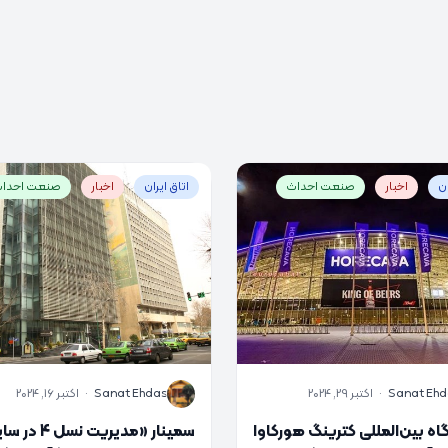
ان
اخبار
صنعت احداث
اتاق ایران
اخبار
صنعت احدا
S
Sanat Ehd
·
اکتبر 29, 2024
Sanat Ehdas
·
اکتبر 16, 2024
اه بین‌المللی کترینگ هورکاوا
سمینار «مدیریت نسل 4 د