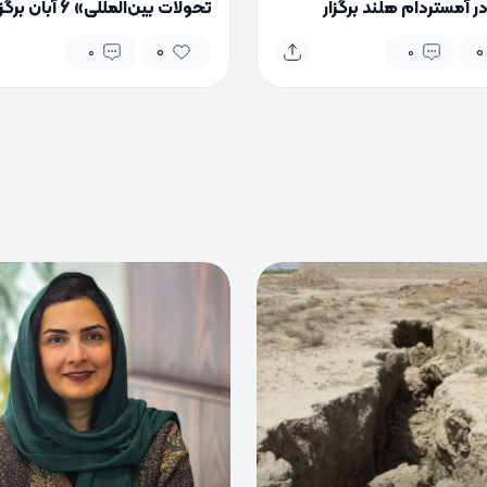
۲۰۲ در آمستردام هلند برگزار
تحولات بین‌المللی» 6 آبان بر
د
می‌شود
0
0
0
0
0
0
0