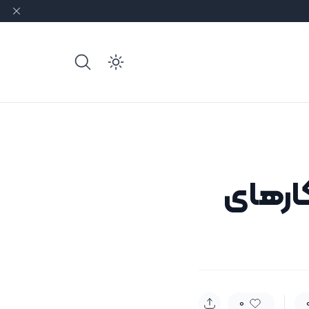
e dark mode
ارهای
0