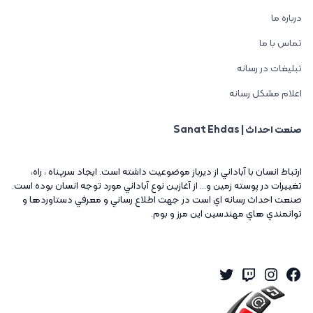
درباره ما
تماس با ما
تبلیغات در رسانه
اعلام مشکل رسانه
صنعت احداث | Sanat Ehdas
ارتباط انسان با آباداني از ديرباز موضوعيت داشته است. ايجاد سرپناه ، راه،
تغييرات در پوسته زمين و... از آغازين نوع آباداني مورد توجه انسان بوده است.
صنعت احداث رسانه اي است در جهت اطلاع رساني و معرفي دستاوردها و
توانمندي هاي مهندسين اين مرز و بوم.
Twitter
Instagram
Twitch
Facebook