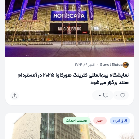
S
Sanat Ehdas
·
اکتبر 29, 2024
نمایشگاه بین‌المللی کترینگ هورکاوا ۲۰۲۵ در آمستردام
هلند برگزار می‌شود
0
0
اتاق ایران
اخبار
صنعت احداث