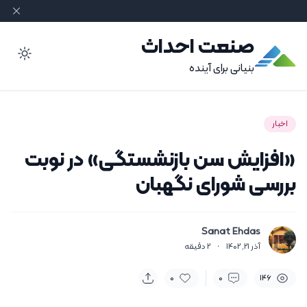
صنعت احداث
ode
بنیانی برای آینده
اخبار
«افزایش سن بازنشستگی» در نوبت
بررسی شورای نگهبان
Sanat Ehdas
آذر 21, 1402
·
2
دقیقه
0
0
146