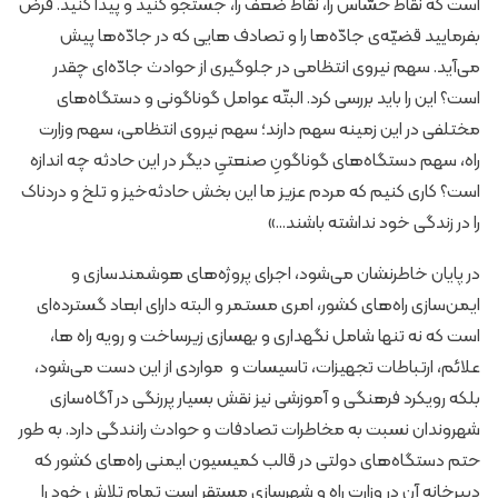
است که نقاط حسّاس را، نقاط ضعف را، جستجو کنید و پیدا کنید. فرض
بفرمایید قضیّه‌ی جادّه‌ها را و تصادف هایی که در جادّه‌ها پیش
می‌آید. سهم نیروی انتظامی در جلوگیری از حوادث جادّه‌ای چقدر
است؟ این را باید بررسی کرد. البتّه عوامل گوناگونی و دستگاه‌های
مختلفی در این زمینه سهم دارند؛ سهم نیروی انتظامی، سهم وزارت
راه، سهم دستگاه‌های گوناگونِ صنعتیِ دیگر در این حادثه چه اندازه
است؟ کاری کنیم که مردم عزیز ما این بخش حادثه‌خیز و تلخ و دردناک
را در زندگی خود نداشته باشند…»
در پایان خاطرنشان می‌شود، اجرای پروژه‌های هوشمندسازی و
ایمن‌سازی راه‌های کشور، امری مستمر و البته دارای ابعاد گسترده‌ای
است که نه تنها شامل نگهداری و بهسازی زیرساخت و رویه راه ها،
علائم، ارتباطات تجهیزات، تاسیسات و مواردی از این دست می‌شود،
بلکه رویکرد فرهنگی و آموزشی نیز نقش بسیار پررنگی در آگاه‌سازی
شهروندان نسبت به مخاطرات تصادفات و حوادث رانندگی دارد. به طور
حتم دستگاه‌های دولتی در قالب کمیسیون ایمنی راه‌های کشور که
دبیرخانه آن در وزارت راه و شهرسازی مستقر است تمام تلاش خود را