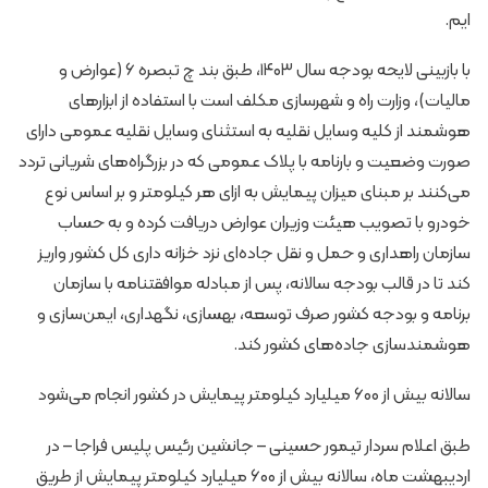
ایم.
با بازبینی لایحه بودجه سال ۱۴۰۳، طبق بند چ تبصره ۶ (عوارض و
مالیات)، وزارت راه و شهرسازی مکلف است با استفاده از ابزارهای
هوشمند از کلیه وسایل نقلیه به استثنای وسایل نقلیه عمومی دارای
صورت وضعیت و بارنامه با پلاک عمومی که در بزرگراه‌های شریانی تردد
می‌کنند بر مبنای میزان پیمایش به ازای هر کیلومتر و بر اساس نوع
خودرو با تصویب هیئت وزیران عوارض دریافت کرده و به حساب
سازمان راهداری و حمل و نقل جاده‌ای نزد خزانه داری کل کشور واریز
کند تا در قالب بودجه سالانه، پس از مبادله موافقتنامه با سازمان
برنامه و بودجه کشور صرف توسعه، بهسازی، نگهداری، ایمن‌سازی و
هوشمندسازی جاده‌های کشور کند.
سالانه بیش از ۶۰۰ میلیارد کیلومتر پیمایش در کشور انجام می‌شود
طبق اعلام سردار تیمور حسینی – جانشین رئیس پلیس فراجا – در
اردیبهشت ماه، سالانه بیش از ۶۰۰ میلیارد کیلومتر پیمایش از طریق