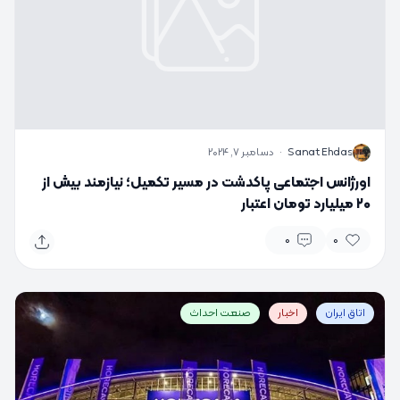
S
Sanat Ehdas
·
دسامبر 7, 2024
اورژانس اجتماعی پاکدشت در مسیر تکمیل؛ نیازمند بیش از
۲۰ میلیارد تومان اعتبار
0
0
اتاق ایران
اخبار
صنعت احداث