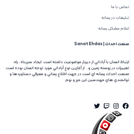
تماس با ما
تبلیغات در رسانه
اعلام مشکل رسانه
صنعت احداث | Sanat Ehdas
ارتباط انسان با آباداني از ديرباز موضوعيت داشته است. ايجاد سرپناه ، راه،
تغييرات در پوسته زمين و... از آغازين نوع آباداني مورد توجه انسان بوده است.
صنعت احداث رسانه اي است در جهت اطلاع رساني و معرفي دستاوردها و
توانمندي هاي مهندسين اين مرز و بوم.
Twitter
Instagram
Twitch
Facebook